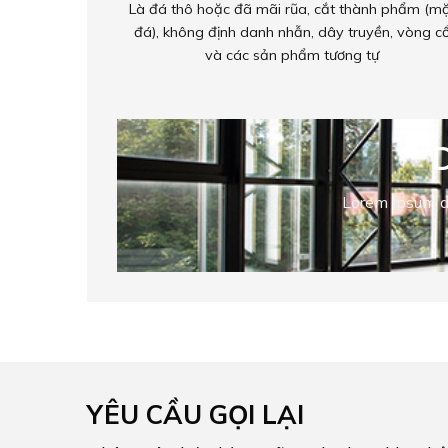
Là đá thô hoặc đã mãi rũa, cắt thành phẩm (m
đá), không định danh nhẫn, dây truyền, vòng c
và các sản phẩm tương tự
Lorem ipsum d
YÊU CẦU GỌI LẠI