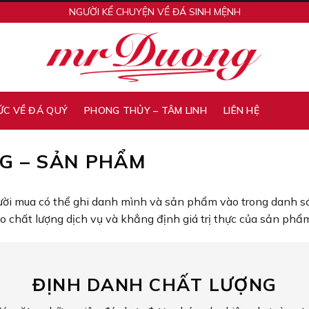
NGƯỜI KỂ CHUYỆN VỀ ĐÁ SINH MỆNH
ỨC VỀ ĐÁ QUÝ
PHONG THỦY – TÂM LINH
LIÊN HỆ
G – SẢN PHẨM
ười mua có thể ghi danh mình và sản phẩm vào trong danh sá
 chất lượng dịch vụ và khẳng định giá trị thực của sản phẩm
ĐỊNH DANH CHẤT LƯỢNG