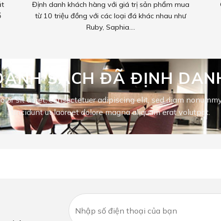
ặt
Định danh khách hàng với giá trị sản phẩm mua
ổ
từ 10 triệu đồng với các loại đá khác nhau như
Ruby, Saphia….
DANH SÁCH ĐÃ ĐỊNH DAN
olor sit amet, consectetuer adipiscing elit, sed diam nonumm
tincidunt ut laoreet dolore magna aliquam erat volutpat.