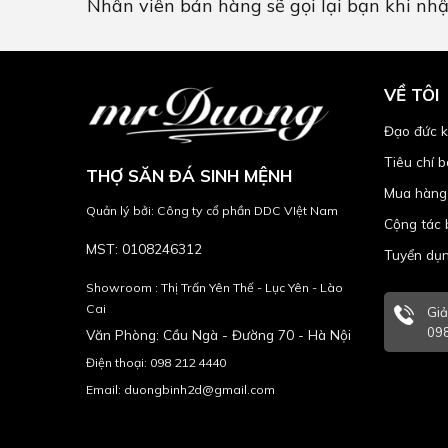
Nhân viên bán hàng sẽ gọi lại bạn khi nh
VỀ TÔI
Đạo đức k
Tiêu chí 
THỢ SĂN ĐÁ SINH MỆNH
Mua hàng
Quản lý bởi: Công ty cổ phần DDC VIệt Nam
Cộng tác 
MST: 0108246312
Tuyển dụ
Showroom : Thị Trấn Yên Thế - Lục Yên - Lào
Cai
Giả
098
Văn Phòng: Cầu Ngà - Đường 70 - Hà Nội
Điện thoại: 098 212 4440
Email: duongbinh2d@gmail.com