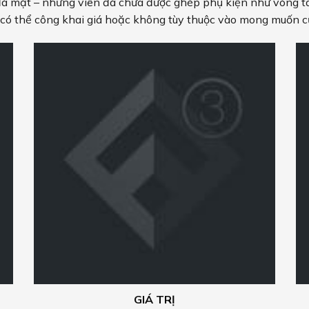
 mặt – những viên đá chưa được ghép phụ kiện như vòng ta
i có thể công khai giá hoặc không tùy thuộc vào mong muốn 
GIÁ TRỊ