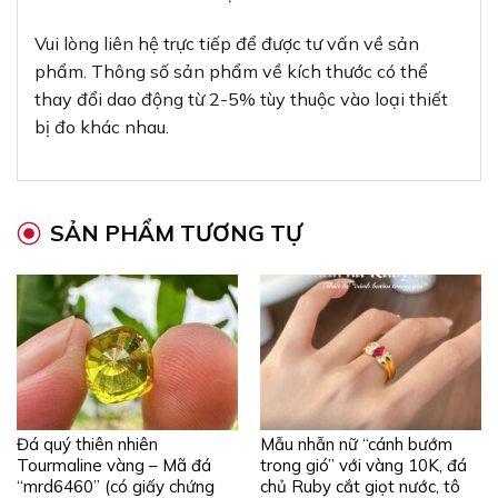
Vui lòng liên hệ trực tiếp để được tư vấn về sản
phẩm. Thông số sản phẩm về kích thước có thể
thay đổi dao động từ 2-5% tùy thuộc vào loại thiết
bị đo khác nhau.
SẢN PHẨM TƯƠNG TỰ
Đá quý thiên nhiên
Mẫu nhẫn nữ “cánh bướm
Tourmaline vàng – Mã đá
trong gió” với vàng 10K, đá
“mrd6460” (có giấy chứng
chủ Ruby cắt giọt nước, tô