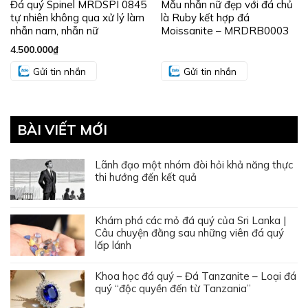
Đá quý Spinel MRDSPI 0845
Mẫu nhẫn nữ đẹp với đá chủ
tự nhiên không qua xử lý làm
là Ruby kết hợp đá
nhẫn nam, nhẫn nữ
Moissanite – MRDRB0003
4.500.000
₫
Gửi tin nhắn
Gửi tin nhắn
BÀI VIẾT MỚI
Lãnh đạo một nhóm đòi hỏi khả năng thực
thi hướng đến kết quả
Khám phá các mỏ đá quý của Sri Lanka |
Câu chuyện đằng sau những viên đá quý
lấp lánh
Khoa học đá quý – Đá Tanzanite – Loại đá
quý “độc quyền đến từ Tanzania”