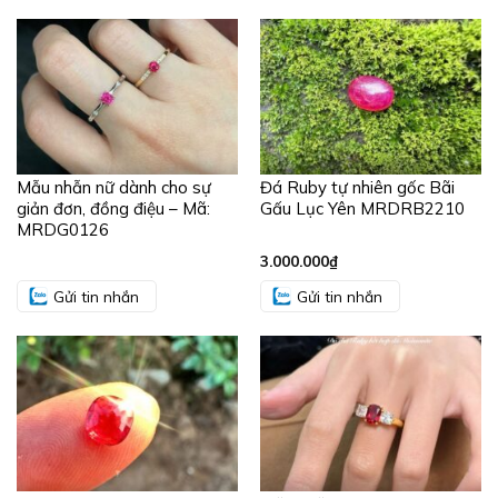
Mẫu nhẫn nữ dành cho sự
Đá Ruby tự nhiên gốc Bãi
giản đơn, đồng điệu – Mã:
Gấu Lục Yên MRDRB2210
MRDG0126
3.000.000
₫
Gửi tin nhắn
Gửi tin nhắn