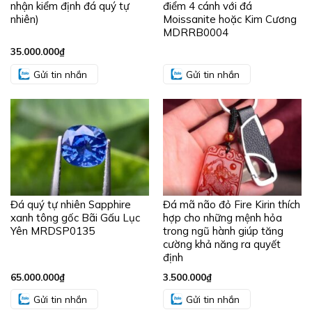
nhận kiểm định đá quý tự
điểm 4 cánh với đá
nhiên)
Moissanite hoặc Kim Cương
MDRRB0004
35.000.000
₫
Gửi tin nhắn
Gửi tin nhắn
Đá quý tự nhiên Sapphire
Đá mã não đỏ Fire Kirin thích
xanh tông gốc Bãi Gấu Lục
hợp cho những mệnh hỏa
Yên MRDSP0135
trong ngũ hành giúp tăng
cường khả năng ra quyết
định
65.000.000
₫
3.500.000
₫
Gửi tin nhắn
Gửi tin nhắn