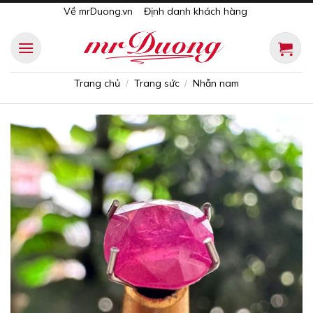
Skip
Về mrDuong.vn
Định danh khách hàng
to
content
Trang chủ
Trang sức
Nhẫn nam
/
/