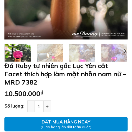
Đá Ruby tự nhiên gốc Lục Yên cắt
Facet thích hợp làm mặt nhẫn nam nữ –
MRD 7382
10.500.000
₫
Đá Ruby tự nhiên gốc Lục Yên cắt Facet thích h
Số lượng:
ĐẶT MUA HÀNG NGAY
(Giao hàng lắp đặt toàn quốc)