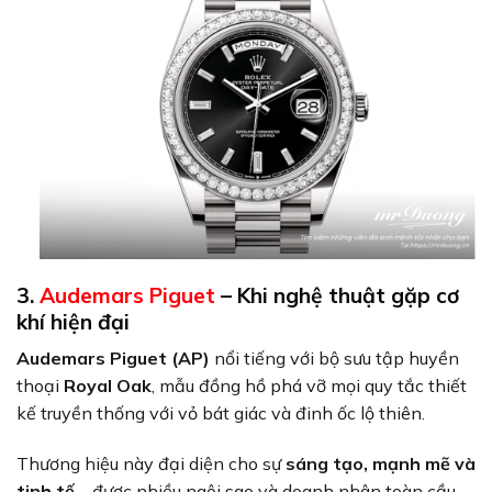
3.
Audemars Piguet
– Khi nghệ thuật gặp cơ
khí hiện đại
Audemars Piguet (AP)
nổi tiếng với bộ sưu tập huyền
thoại
Royal Oak
, mẫu đồng hồ phá vỡ mọi quy tắc thiết
kế truyền thống với vỏ bát giác và đinh ốc lộ thiên.
Thương hiệu này đại diện cho sự
sáng tạo, mạnh mẽ và
tinh tế
– được nhiều ngôi sao và doanh nhân toàn cầu