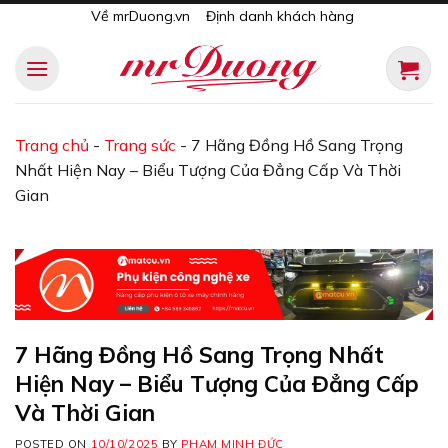
Skip
Về mrDuong.vn
Định danh khách hàng
to
content
Trang chủ
-
Trang sức
-
7 Hãng Đồng Hồ Sang Trọng
Nhất Hiện Nay – Biểu Tượng Của Đẳng Cấp Và Thời
Gian
7 Hãng Đồng Hồ Sang Trọng Nhất
Hiện Nay – Biểu Tượng Của Đẳng Cấp
Và Thời Gian
POSTED ON
10/10/2025
BY
PHẠM MINH ĐỨC