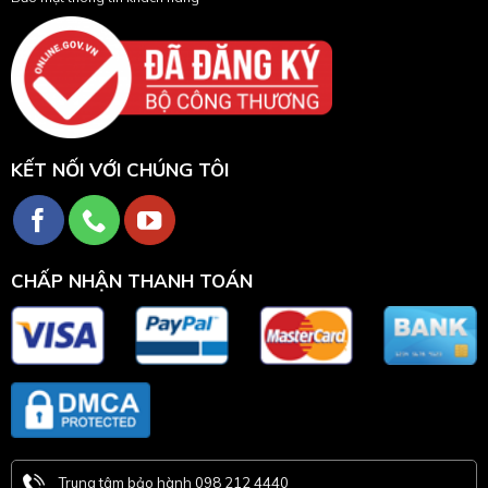
KẾT NỐI VỚI CHÚNG TÔI
CHẤP NHẬN THANH TOÁN
Trung tâm bảo hành 098 212 4440