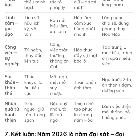
thiếu minh
rắc rối
giữ – dơ thì
bạc
lòng tham
bạch
pháp lý
mất”
Tình
Tính sở
Hỏa làm
Lắng nghe,
Rạn nứt,
cảm –
hữu, ích
cảm xúc
chia sẻ, dùng
hiểu lầm,
gia
kỷ, vô
bùng phát
phong thủy
xa cách
đạo
tâm
nhanh
Hòa Hợp
Công
Công
Tập trung 1
Trì hoãn,
việc thất
Hỏa thúc
việc –
mục tiêu, tránh
thay đổi
thường,
đẩy sự thật
sự
ôm quá nhiều
liên tục
không ổn
bộc lộ
nghiệp
việc
định
Sức
Thức
Mất ngủ,
Ngủ trước 23h,
khỏe –
khuya, lo
mệt mỏi,
Thân phản
ăn thanh đạm,
thân
âu, tiêu
suy
ánh tâm
dưỡng sinh
thể
cực
nhược
Nhân
Giúp
Gặp quý
Thiện nhỏ
Làm việc thiện
quả từ
người, giữ
nhân, tài
tạo phúc
mỗi tháng, hồi
hành
tâm trong
lộc bất
lớn trong
hướng phúc
thiện
sạch
ngờ
năm Hỏa
7. Kết luận: Năm 2026 là năm đại sát – đại