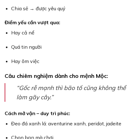
Chia sẻ → được yêu quý
Điểm yếu cần vượt qua:
Hay cả nể
Quá tin người
Hay ôm việc
Câu chiêm nghiệm dành cho mệnh Mộc:
“Gốc rễ mạnh thì bão tố cũng không thể
làm gãy cây.”
Cách mở vận – duy trì phúc:
Đeo đá xanh lá: aventurine xanh, peridot, jadeite
Chọn bạn mà chơi