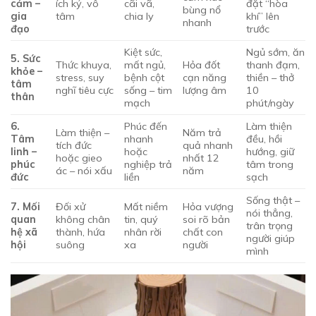
cảm –
ích kỷ, vô
cãi vã,
đặt “hòa
bùng nổ
gia
tâm
chia ly
khí” lên
nhanh
đạo
trước
Kiệt sức,
Ngủ sớm, ăn
5. Sức
Thức khuya,
mất ngủ,
Hỏa đốt
thanh đạm,
khỏe –
stress, suy
bệnh cột
cạn năng
thiền – thở
tâm
nghĩ tiêu cực
sống – tim
lượng âm
10
thân
mạch
phút/ngày
6.
Phúc đến
Làm thiện
Làm thiện –
Năm trả
Tâm
nhanh
đều, hồi
tích đức
quả nhanh
linh –
hoặc
hướng, giữ
hoặc gieo
nhất 12
phúc
nghiệp trả
tâm trong
ác – nói xấu
năm
đức
liền
sạch
Sống thật –
7. Mối
Đối xử
Mất niềm
Hỏa vượng
nói thẳng,
quan
không chân
tin, quý
soi rõ bản
trân trọng
hệ xã
thành, hứa
nhân rời
chất con
người giúp
hội
suông
xa
người
mình