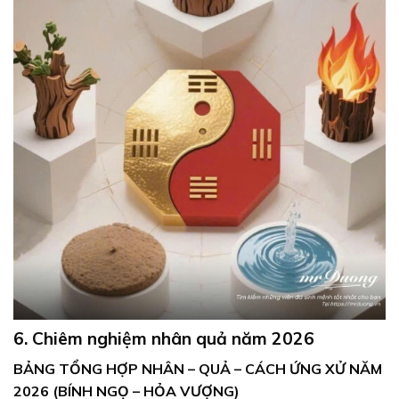
6. Chiêm nghiệm nhân quả năm 2026
BẢNG TỔNG HỢP NHÂN – QUẢ – CÁCH ỨNG XỬ NĂM
2026 (BÍNH NGỌ – HỎA VƯỢNG)