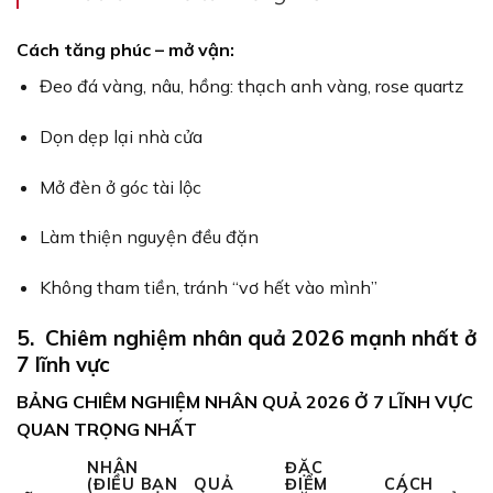
Cách tăng phúc – mở vận:
Đeo đá vàng, nâu, hồng: thạch anh vàng, rose quartz
Dọn dẹp lại nhà cửa
Mở đèn ở góc tài lộc
Làm thiện nguyện đều đặn
Không tham tiền, tránh “vơ hết vào mình”
5. Chiêm nghiệm nhân quả 2026 mạnh nhất ở
7 lĩnh vực
BẢNG CHIÊM NGHIỆM NHÂN QUẢ 2026 Ở 7 LĨNH VỰC
QUAN TRỌNG NHẤT
NHÂN
ĐẶC
(ĐIỀU BẠN
QUẢ
ĐIỂM
CÁCH