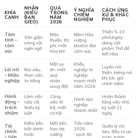
NHÂN
QUẢ
Ý NGHĨA
CÁCH ỨNG
KHÍA
(ĐIỀU
TRONG
CHIÊM
XỬ & KHẮC
CẠNH
BẠN
NĂM
NGHIỆM
PHỤC
GIEO)
2026
Thiền 5–10
Tâm
Mâu
Năm Hỏa
Sân giận,
phút/ngày,
tính –
thuẫn, thị
vượng
nóng vội,
dùng vật
cảm
phi, mất
khuếch đại
nghi ngờ
phẩm Thổ để
xúc
hòa khí
cảm xúc
tiết Hỏa
Mất uy
Khẩu
Luyện nói
Lời nói
Nói xấu,
tín, mất
nghiệp là
thiện, kiêng nói
– khẩu
than vãn,
quý
nghiệp
khi tức, giữ
nghiệp
to tiếng
nhân,
mạnh nhất
chính niệm
xung đột
năm 2026
Hành
Làm việc
Công
Hoàn thành
Hành tạo
động –
nửa vời,
việc trì
từng việc nhỏ,
nghiệp
trách
thiếu kỷ
trệ, mất
kỷ luật 21
nhanh nhất
nhiệm
luật
cơ hội
ngày
Kiếm tiền
Mất tiền,
Tiền năm
Tài
Quản lý chi
bất chính
hao tài,
2026
chính
tiêu, đầu tư an
hoặc
vướng
“sạch thì
– tiền
toàn, tránh