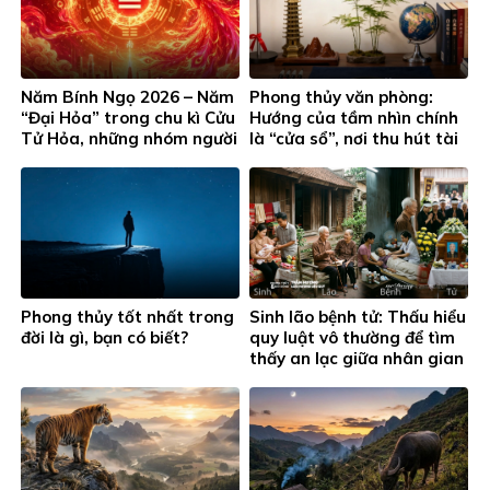
Năm Bính Ngọ 2026 – Năm
Phong thủy văn phòng:
“Đại Hỏa” trong chu kì Cửu
Hướng của tầm nhìn chính
Tử Hỏa, những nhóm người
là “cửa sổ”, nơi thu hút tài
này đặc biệt chú ý…
lộc cho phòng làm việc
Phong thủy tốt nhất trong
Sinh lão bệnh tử: Thấu hiểu
đời là gì, bạn có biết?
quy luật vô thường để tìm
thấy an lạc giữa nhân gian