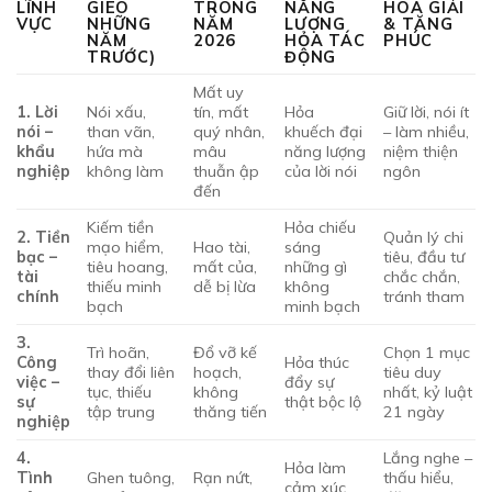
LĨNH
GIEO
TRONG
NĂNG
HÓA GIẢI
VỰC
NHỮNG
NĂM
LƯỢNG
& TĂNG
NĂM
2026
HỎA TÁC
PHÚC
TRƯỚC)
ĐỘNG
Mất uy
1. Lời
Nói xấu,
tín, mất
Hỏa
Giữ lời, nói ít
nói –
than vãn,
quý nhân,
khuếch đại
– làm nhiều,
khẩu
hứa mà
mâu
năng lượng
niệm thiện
nghiệp
không làm
thuẫn ập
của lời nói
ngôn
đến
Kiếm tiền
Hỏa chiếu
2. Tiền
Quản lý chi
mạo hiểm,
Hao tài,
sáng
bạc –
tiêu, đầu tư
tiêu hoang,
mất của,
những gì
tài
chắc chắn,
thiếu minh
dễ bị lừa
không
chính
tránh tham
bạch
minh bạch
3.
Trì hoãn,
Đổ vỡ kế
Chọn 1 mục
Công
Hỏa thúc
thay đổi liên
hoạch,
tiêu duy
việc –
đẩy sự
tục, thiếu
không
nhất, kỷ luật
sự
thật bộc lộ
tập trung
thăng tiến
21 ngày
nghiệp
4.
Lắng nghe –
Hỏa làm
Tình
Ghen tuông,
Rạn nứt,
thấu hiểu,
cảm xúc