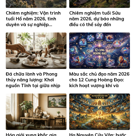
Chiêm nghiệm: Vận trình
Chiêm nghiệm tuổi Sửu
tuổi Hổ năm 2026, tình
năm 2026, dự báo những
duyên và sự nghiệp…
điều có thể sảy đến
Đá chữa lành và Phong
Màu sắc chủ đạo năm 2026
thủy năng lượng: Khơi
cho 12 Cung Hoàng Đạo:
nguồn Tĩnh tại giữa nhịp
kích hoạt vượng khí và
sống hiện đại
thành công
Hóa giải xung khắc gia
Hạ Nguyên Cửu Vận: bước