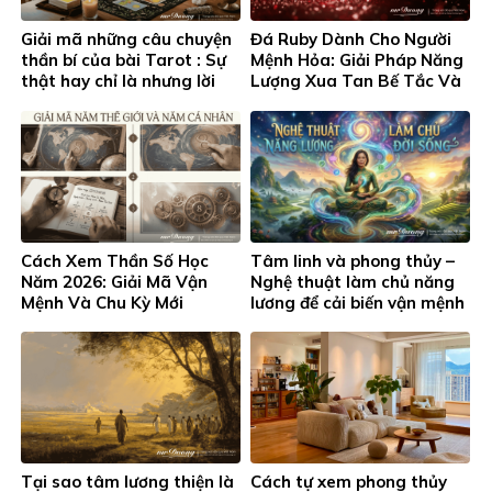
Giải mã những câu chuyện
Đá Ruby Dành Cho Người
thần bí của bài Tarot : Sự
Mệnh Hỏa: Giải Pháp Năng
thật hay chỉ là nhưng lời
Lượng Xua Tan Bế Tắc Và
đồn ?
Khơi Thông Thịnh Vượng
Cách Xem Thần Số Học
Tâm linh và phong thủy –
Năm 2026: Giải Mã Vận
Nghệ thuật làm chủ năng
Mệnh Và Chu Kỳ Mới
lương để cải biến vận mệnh
Tại sao tâm lương thiện là
Cách tự xem phong thủy