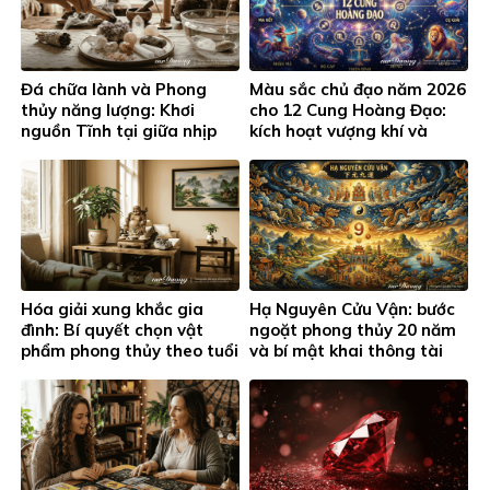
Đá chữa lành và Phong
Màu sắc chủ đạo năm 2026
thủy năng lượng: Khơi
cho 12 Cung Hoàng Đạo:
nguồn Tĩnh tại giữa nhịp
kích hoạt vượng khí và
sống hiện đại
thành công
Hóa giải xung khắc gia
Hạ Nguyên Cửu Vận: bước
đình: Bí quyết chọn vật
ngoặt phong thủy 20 năm
phẩm phong thủy theo tuổi
và bí mật khai thông tài
và cung hoàng đạo
lộc