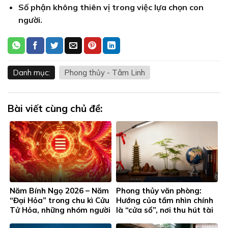
Số phận không thiên vị trong việc lựa chọn con
người.
Danh mục:
Phong thủy - Tâm Linh
Bài viết cùng chủ đề:
Năm Bính Ngọ 2026 – Năm
Phong thủy văn phòng:
“Đại Hỏa” trong chu kì Cửu
Hướng của tầm nhìn chính
Tử Hỏa, những nhóm người
là “cửa sổ”, nơi thu hút tài
này đặc biệt chú ý…
lộc cho phòng làm việc