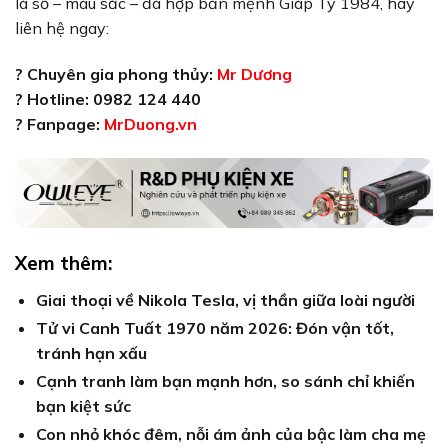
lá số – màu sắc – đá hợp bản mệnh Giáp Tý 1984, hãy
liên hệ ngay:
? Chuyên gia phong thủy:
Mr Dương
? Hotline: 0982 124 440
? Fanpage:
MrDuong.vn
Xem thêm:
Giai thoại về Nikola Tesla, vị thần giữa loài người
Tử vi Canh Tuất 1970 năm 2026: Đón vận tốt,
tránh hạn xấu
Cạnh tranh làm bạn mạnh hơn, so sánh chỉ khiến
bạn kiệt sức
Con nhỏ khóc đêm, nỗi ám ảnh của bậc làm cha mẹ