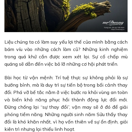
Liệu chúng ta có làm suy yếu lợi thế của mình bằng cách
bám víu vào những cách làm cũ? Những kinh nghiệm
trong quá khứ cần được xem xét lại. Sự cố chấp mù
quáng sẽ dẫn đến việc bỏ lỡ những cơ hội phát triển.
Bài học từ vận mệnh: Trí tuệ thực sự không phải là sự
bướng bỉnh, mà là duy trì sự tiến bộ trong bối cảnh thay
đổi. Phá vỡ bế tắc nằm ở việc bước ra khỏi vùng an toàn
và biến khả năng phục hồi thành động lực đổi mới.
Đừng chống lại “sự thay đổi”, vận may sẽ ở đó để giải
phóng tiềm năng. Những người sinh năm Sửu thấy thay
đổi là khó khăn nhất, vì họ vốn thiên về sự ổn định, giỏi
kiên trì nhưng lại thiếu linh hoạt.