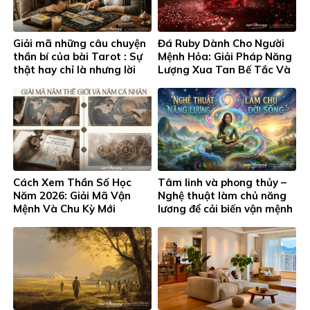
Giải mã những câu chuyện
Đá Ruby Dành Cho Người
thần bí của bài Tarot : Sự
Mệnh Hỏa: Giải Pháp Năng
thật hay chỉ là nhưng lời
Lượng Xua Tan Bế Tắc Và
đồn ?
Khơi Thông Thịnh Vượng
Cách Xem Thần Số Học
Tâm linh và phong thủy –
Năm 2026: Giải Mã Vận
Nghệ thuật làm chủ năng
Mệnh Và Chu Kỳ Mới
lương để cải biến vận mệnh