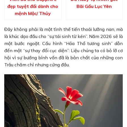
đẹp tuyệt đối dành cho
Bãi Gấu Lục Yên
mệnh Mộc/ Thủy
Đây không phải là một tình thế tiến thoái lưỡng nan, mà
là khúc dạo đầu cho “sự tái sinh từ kén”. Năm 2026 sẽ là
một bước ngoặt. Cấu hình “Hỏa Thổ tương sinh” dẫn
đến một “sự thay đổi cục diện”: Liệu chúng ta có bỏ lỡ cơ
hội vì sự bướng bỉnh vốn đã là bản chất của những con
Trâu chăm chỉ nhưng cứng đầu.