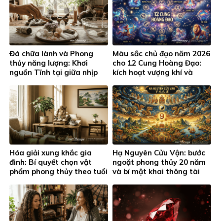
Đá chữa lành và Phong
Màu sắc chủ đạo năm 2026
thủy năng lượng: Khơi
cho 12 Cung Hoàng Đạo:
nguồn Tĩnh tại giữa nhịp
kích hoạt vượng khí và
sống hiện đại
thành công
Hóa giải xung khắc gia
Hạ Nguyên Cửu Vận: bước
đình: Bí quyết chọn vật
ngoặt phong thủy 20 năm
phẩm phong thủy theo tuổi
và bí mật khai thông tài
và cung hoàng đạo
lộc