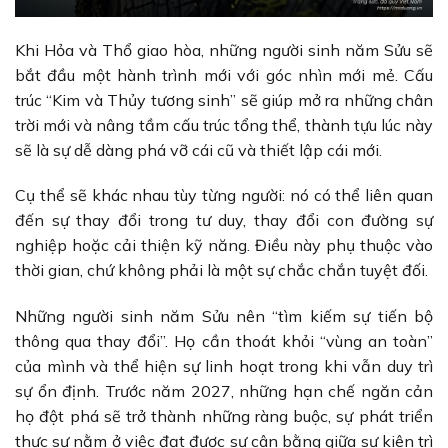
Khi Hỏa và Thổ giao hòa, những người sinh năm Sửu sẽ
bắt đầu một hành trình mới với góc nhìn mới mẻ. Cấu
trúc “Kim và Thủy tương sinh” sẽ giúp mở ra những chân
trời mới và nâng tầm cấu trúc tổng thể, thành tựu lúc này
sẽ là sự dễ dàng phá vỡ cái cũ và thiết lập cái mới.
Cụ thể sẽ khác nhau tùy từng người: nó có thể liên quan
đến sự thay đổi trong tư duy, thay đổi con đường sự
nghiệp hoặc cải thiện kỹ năng. Điều này phụ thuộc vào
thời gian, chứ không phải là một sự chắc chắn tuyệt đối.
Những người sinh năm Sửu nên “tìm kiếm sự tiến bộ
thông qua thay đổi”. Họ cần thoát khỏi “vùng an toàn”
của mình và thể hiện sự linh hoạt trong khi vẫn duy trì
sự ổn định. Trước năm 2027, những hạn chế ngăn cản
họ đột phá sẽ trở thành những ràng buộc, sự phát triển
thực sự nằm ở việc đạt được sự cân bằng giữa sự kiên trì