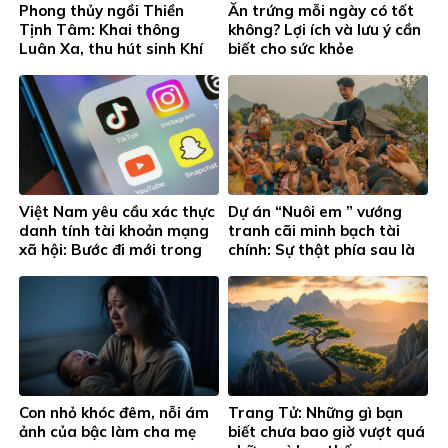
Phong thủy ngồi Thiền
Ăn trứng mỗi ngày có tốt
Tịnh Tâm: Khai thông
không? Lợi ích và lưu ý cần
Luân Xa, thu hút sinh Khí
biết cho sức khỏe
toàn diện
Việt Nam yêu cầu xác thực
Dự án “Nuôi em ” vướng
danh tính tài khoản mạng
tranh cãi minh bạch tài
xã hội: Bước đi mới trong
chính: Sự thật phía sau là
quản lý an ninh mạng
gì?
Con nhỏ khóc đêm, nỗi ám
Trang Tử: Những gì bạn
ảnh của bậc làm cha mẹ
biết chưa bao giờ vượt quá