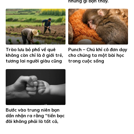
những gì bạn thấy.
Trào lưu bỏ phố về quê
Punch – Chú khỉ cô đơn dạy
không còn chỉ là ở giới trẻ,
cho chúng ta một bài học
tương lai người giàu cũng
trong cuộc sống
sẽ như vậy.
Bước vào trung niên bạn
dần nhận ra rằng “tiền bạc
đôi không phải là tất cả,
gia đình mới là quan trọng
nhất”