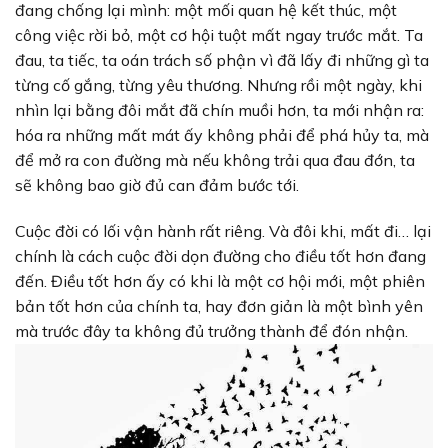
đang chống lại mình: một mối quan hệ kết thúc, một
công việc rời bỏ, một cơ hội tuột mất ngay trước mắt. Ta
đau, ta tiếc, ta oán trách số phận vì đã lấy đi những gì ta
từng cố gắng, từng yêu thương. Nhưng rồi một ngày, khi
nhìn lại bằng đôi mắt đã chín muồi hơn, ta mới nhận ra:
hóa ra những mất mát ấy không phải để phá hủy ta, mà
để mở ra con đường mà nếu không trải qua đau đớn, ta
sẽ không bao giờ đủ can đảm bước tới.
Cuộc đời có lối vận hành rất riêng. Và đôi khi, mất đi… lại
chính là cách cuộc đời dọn đường cho điều tốt hơn đang
đến. Điều tốt hơn ấy có khi là một cơ hội mới, một phiên
bản tốt hơn của chính ta, hay đơn giản là một bình yên
mà trước đây ta không đủ trưởng thành để đón nhận.