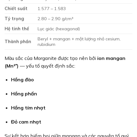
Chiết suất
1.577 – 1.583
Tỷ trọng
2.80 – 2.90 g/cm³
Hệ tinh thể
Lục giác (hexagonal)
Beryl + mangan + một lượng nhỏ cesium,
Thành phần
rubidium
Màu sắc của Morganite được tạo nên bởi
ion mangan
(Mn²⁺)
— yếu tố quyết định sắc:
Hồng đào
Hồng phấn
Hồng tím nhạt
Đỏ cam nhạt
Sự kết hợp hiếm hoi giữa mangan và các nguyên tố quý