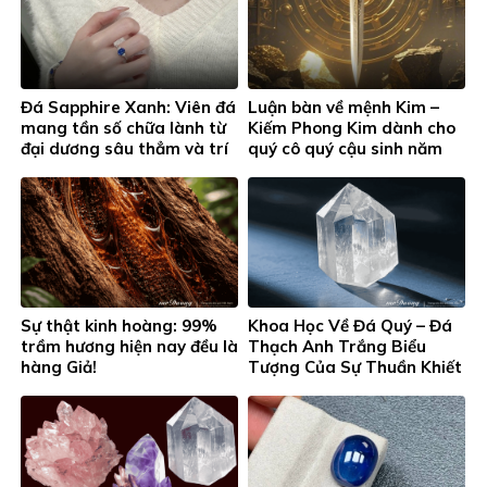
Đá Sapphire Xanh: Viên đá
Luận bàn về mệnh Kim –
mang tần số chữa lành từ
Kiếm Phong Kim dành cho
đại dương sâu thẳm và trí
quý cô quý cậu sinh năm
tuệ vũ trụ
Nhâm Thân (1992) và Quý
Dậu (1993)
Sự thật kinh hoàng: 99%
Khoa Học Về Đá Quý – Đá
trầm hương hiện nay đều là
Thạch Anh Trắng Biểu
hàng Giả!
Tượng Của Sự Thuần Khiết
Và Năng Lượng Khuếch Đại
Toàn Diện