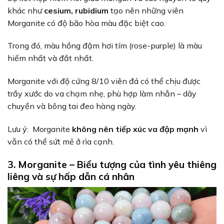
khác như
cesium, rubidium
tạo nên những viên
Morganite có độ bão hòa màu đặc biệt cao.
Trong đó, màu hồng đậm hơi tím (rose-purple) là màu
hiếm nhất và đắt nhất.
Morganite với độ cứng 8/10 viên đá có thể chịu được
trầy xước do va chạm nhẹ, phù hợp làm nhẫn – dây
chuyền và bông tai đeo hàng ngày.
Lưu ý: Morganite
không nên tiếp xúc va đập mạnh
vì
vẫn có thể sứt mẻ ở rìa cạnh.
3. Morganite – Biểu tượng của tình yêu thiêng
liêng và sự hấp dẫn cá nhân