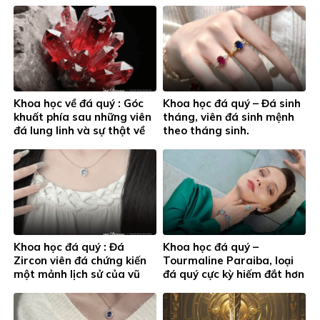
Khoa học về đá quý : Góc
Khoa học đá quý – Đá sinh
khuất phía sau những viên
tháng, viên đá sinh mệnh
đá lung linh và sự thật về
theo tháng sinh.
đá bị xử lý nhiệt
Khoa học đá quý : Đá
Khoa học đá quý –
Zircon viên đá chứng kiến
Tourmaline Paraiba, loại
một mảnh lịch sử của vũ
đá quý cực kỳ hiếm đắt hơn
trụ
cả Kim Cương