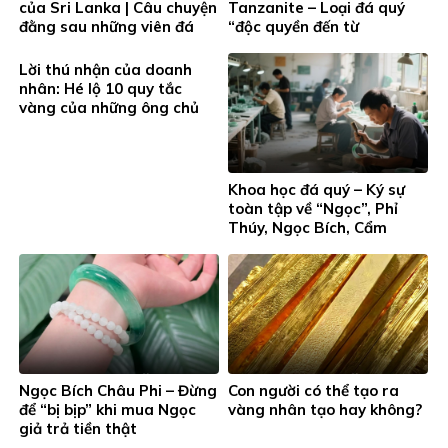
của Sri Lanka | Câu chuyện
Tanzanite – Loại đá quý
đằng sau những viên đá
“độc quyền đến từ
quý lấp lánh
Tanzania”
Lời thú nhận của doanh
nhân: Hé lộ 10 quy tắc
vàng của những ông chủ
thành công
Khoa học đá quý – Ký sự
toàn tập về “Ngọc”, Phỉ
Thúy, Ngọc Bích, Cẩm
Thạch…
Ngọc Bích Châu Phi – Đừng
Con người có thể tạo ra
để “bị bịp” khi mua Ngọc
vàng nhân tạo hay không?
giả trả tiền thật