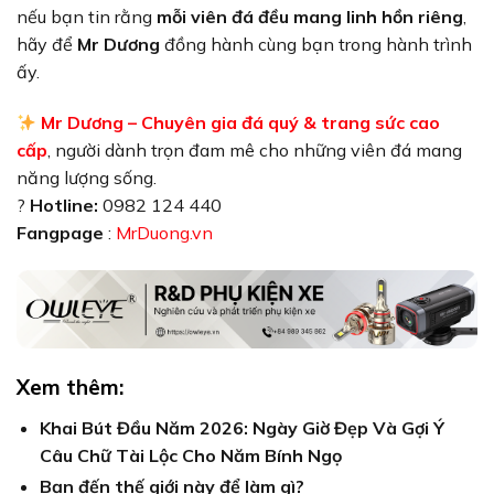
nếu bạn tin rằng
mỗi viên đá đều mang linh hồn riêng
,
hãy để
Mr Dương
đồng hành cùng bạn trong hành trình
ấy.
Mr Dương – Chuyên gia đá quý & trang sức cao
cấp
, người dành trọn đam mê cho những viên đá mang
năng lượng sống.
?
Hotline:
0982 124 440
Fangpage
:
MrDuong.vn
Xem thêm:
Khai Bút Đầu Năm 2026: Ngày Giờ Đẹp Và Gợi Ý
Câu Chữ Tài Lộc Cho Năm Bính Ngọ
Bạn đến thế giới này để làm gì?