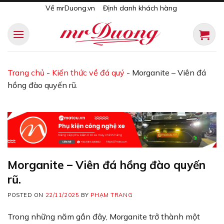
Skip
Về mrDuong.vn
Định danh khách hàng
to
content
Trang chủ
-
Kiến thức về đá quý
-
Morganite – Viên đá
hồng đào quyến rũ.
Morganite – Viên đá hồng đào quyến
rũ.
POSTED ON
22/11/2025
BY
PHẠM TRANG
Trong những năm gần đây, Morganite trở thành một