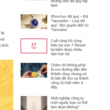
những viên đá quý lấp
lánh
Khoa học đá quý – Đá
Tanzanite – Loại đá
quý “độc quyền đến từ
Tanzania”
 là
 và
Cuối cùng tôi cũng
27
hiểu tại sao 7 Eleven
 tích
Th7
lại kiếm được nhiều
tiền hơn tôi
Chăm chỉ không phải
là con đường dẫn đến
thành công, nhưng nó
là tiền đề cho xự thành
công, bí mật nằm ở
đây.
Khởi nghiệp công ty
một người, bạn có thể
làm được không?