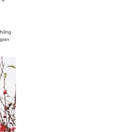
những
 gian