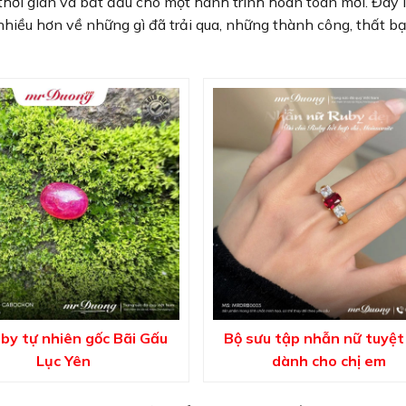
hời gian và bắt đầu cho một hành trình hoàn toàn mới. Đây l
hiều hơn về những gì đã trải qua, những thành công, thất bạ
by tự nhiên gốc Bãi Gấu
Bộ sưu tập nhẫn nữ tuyệt
Lục Yên
dành cho chị em