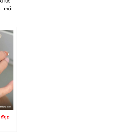
à lúc
i, mất
 đẹp