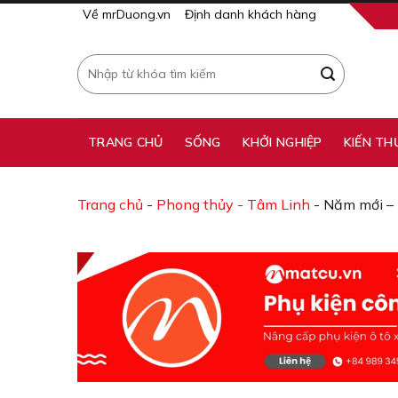
Skip
Về mrDuong.vn
Định danh khách hàng
to
content
Tìm
kiếm:
TRANG CHỦ
SỐNG
KHỞI NGHIỆP
KIẾN TH
Trang chủ
-
Phong thủy - Tâm Linh
-
Năm mới – 