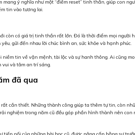
ang ý nghĩa như một “điểm reset” tinh thần, giúp con ngườ
m tin vào tương lai.
 còn có giá trị tinh thần rất lớn. Đó là thời điểm mọi người 
 yêu, gửi đến nhau lời chúc bình an, sức khỏe và hạnh phúc.
 niềm tin về vận mệnh, tài lộc và sự hanh thông. Ai cũng m
 vui và tâm an trí sáng.
năm đã qua
 rất cần thiết. Những thành công giúp ta thêm tự tin, còn n
trải nghiệm trong năm cũ đều góp phần hình thành nên con 
sự tiếp nối của những bài học cũ, được nâng cấp bằng sự trưở