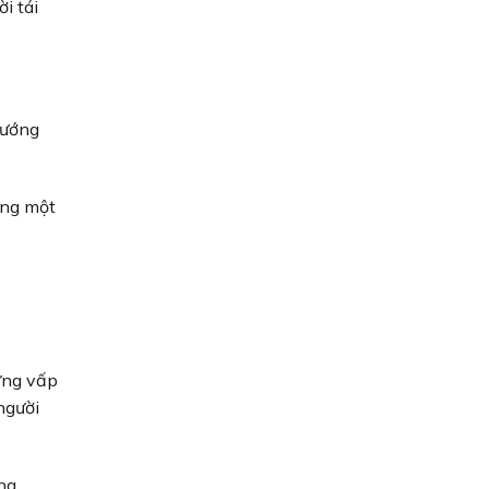
i tái
hướng
ong một
hững vấp
người
ng