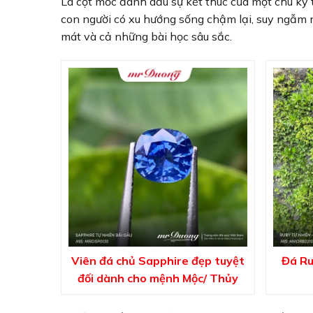
Là cột mốc đánh dấu sự kết thúc của một chu kỳ t
con người có xu hướng sống chậm lại, suy ngẫm n
mát và cả những bài học sâu sắc.
Viên đá chủ Sapphire đẹp tuyệt
Đá Ru
đối dành cho mệnh Mộc/ Thủy