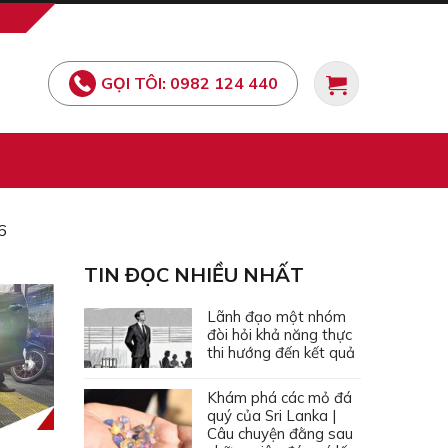
GỌI TÔI: 0982 124 440
6
TIN ĐỌC NHIỀU NHẤT
Lãnh đạo một nhóm
đòi hỏi khả năng thực
thi hướng đến kết quả
Khám phá các mỏ đá
quý của Sri Lanka |
Câu chuyện đằng sau