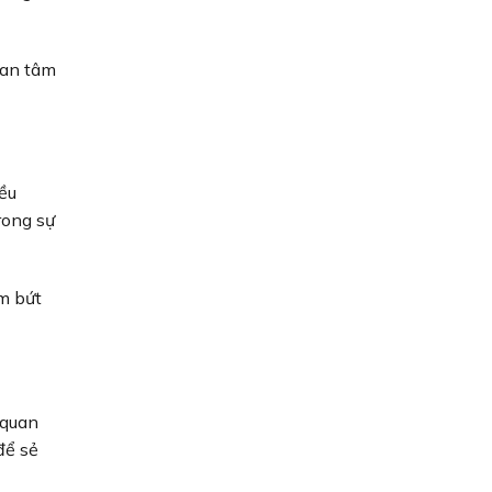
uan tâm
iều
rong sự
m bứt
 quan
để sẻ