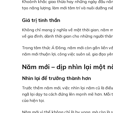
Khoảnh khắc giao thừa hay những ngày đầu năm m
tạo năng lượng, làm mới tâm trí và nuôi dưỡng niề
Giá trị tinh thần
Không chỉ mang ý nghĩa về mặt thời gian, năm mới
về gia đình, dành thời gian cho những người thân
Trong tâm thức Á Đông, năm mới còn gắn liền với
năm mới thuận lợi, công việc suôn sẻ, gia đạo yên
Năm mới – dịp nhìn lại một 
Nhìn lại để trưởng thành hơn
Trước thềm năm mới, việc nhìn lại năm cũ là điều
ngã lại dạy ta cách đứng lên mạnh mẽ hơn. Mỗi 
của hiện tại.
Năm mới vì thế không chỉ là hy vọng, mà còn là 