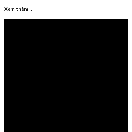
Xem thêm…