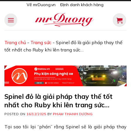
Skip
Về mrDuong.vn
Định danh khách hàng
to
content
Trang chủ
-
Trang sức
-
Spinel đỏ là giải pháp thay thế
tốt nhất cho Ruby khi lên trang sức…
Spinel đỏ là giải pháp thay thế tốt
nhất cho Ruby khi lên trang sức…
POSTED ON
16/12/2025
BY
PHAM THANH DƯƠNG
Tại sao tôi lại “phán” rằng Spinel sẽ là giải pháp thay