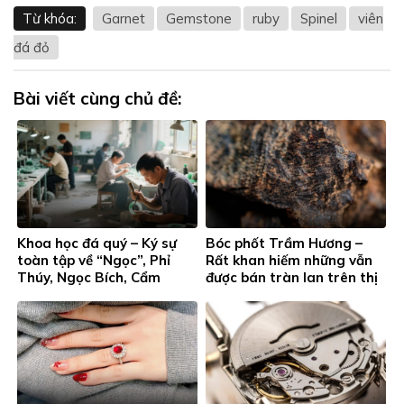
Từ khóa:
Garnet
Gemstone
ruby
Spinel
viên
đá đỏ
Bài viết cùng chủ đề:
Khoa học đá quý – Ký sự
Bóc phốt Trầm Hương –
toàn tập về “Ngọc”, Phỉ
Rất khan hiếm những vẫn
Thúy, Ngọc Bích, Cẩm
được bán tràn lan trên thị
Thạch…
trường