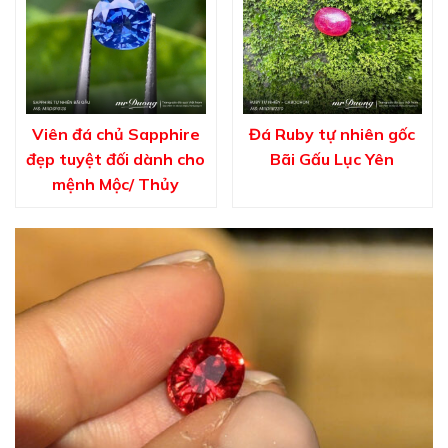
Viên đá chủ Sapphire
Đá Ruby tự nhiên gốc
đẹp tuyệt đối dành cho
Bãi Gấu Lục Yên
mệnh Mộc/ Thủy