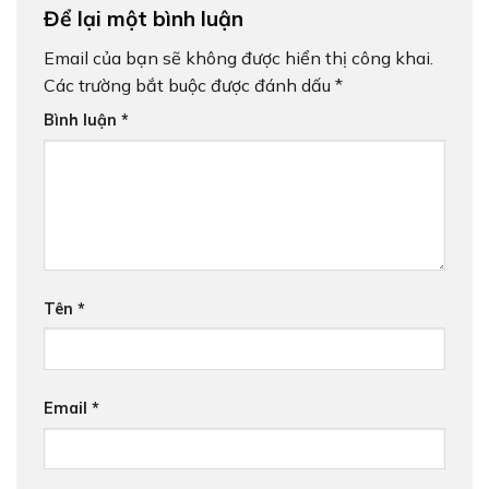
Để lại một bình luận
Email của bạn sẽ không được hiển thị công khai.
Các trường bắt buộc được đánh dấu
*
Bình luận
*
Tên
*
Email
*