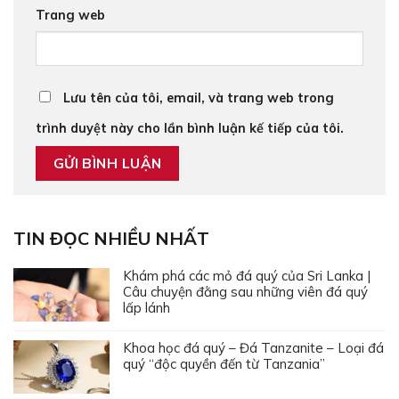
Trang web
Lưu tên của tôi, email, và trang web trong
trình duyệt này cho lần bình luận kế tiếp của tôi.
TIN ĐỌC NHIỀU NHẤT
Khám phá các mỏ đá quý của Sri Lanka |
Câu chuyện đằng sau những viên đá quý
lấp lánh
Khoa học đá quý – Đá Tanzanite – Loại đá
quý “độc quyền đến từ Tanzania”