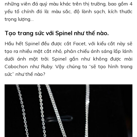
những viên đá quý màu khác trên thị trường, bao gồm 4
yếu tố chính đó là: màu sắc, độ lành sạch, kích thước
trọng lượng…
Tạo trang sức với Spinel như thế nào.
Hầu hết Spinel đều được cắt Facet, với kiểu cắt này sẽ
tạo ra nhiều mặt cắt nhỏ, phản chiếu ánh sáng lấp lánh
dưới ánh mặt trời. Spinel gần như không được mài
Cabochon như Ruby. Vậy chúng ta “sẽ tạo hình trang
sức” như thế nào?