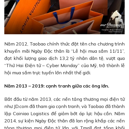
Năm 2012, Taobao chính thức đặt tên cho chương trình
khuyến mãi Ngày Độc thân là “Lễ hội mua sắm 11/11”,
đạt khối lượng giao dịch 13,2 tỷ nhân dân tệ, vượt qua
“Thứ Hai Điện tử – Cyber Monday” của Mỹ, trở thành lễ
hội mua sắm trực tuyến lớn nhất thế giới.
Năm 2013 – 2019: cạnh tranh giữa các ông lớn.
Bắt đầu từ năm 2013, các nền tảng thương mại điện tử
như JD.com đã tham gia cạnh tranh, và Taobao đã thành
lập Cainiao Logistics để giảm bớt áp lực hậu cần. Năm
2014, sự kiện Ngày Độc thân đã lan rộng khắp các nền
tảng thương mại điện tử lớn, với Tmall đạt tổng khối