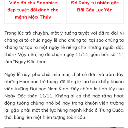
Viên đá chủ Sapphire
Đá Ruby tự nhiên gốc
đẹp tuyệt đối dành cho
Bãi Gấu Lục Yên
mệnh Mộc/ Thủy
Trong lúc trò chuyện, một ý tưởng tuyệt vời đã ra đời: vì
chẳng ai tổ chức ngày lễ cho chúng ta, tại sao chúng ta
không tự tạo ra một ngày lễ riêng cho những người độc
thân? Vậy nên, họ đã chọn ngày 11/11, gồm bốn số “1”,
làm “Ngày Độc thân”.
Ngày lễ này, pha chút mỉa mai, chút cô đơn, và tràn đầy
những Hormone trẻ trung, đã lặng lẽ lan tỏa khắp khuôn
viên trường Đại học Nam Kinh. Đây chính là tinh túy của
Ngày Độc thân 11/11. Không ai có thể ngờ rằng hoạt
động tưởng chừng nhỏ bé này trong khuôn viên trường
lại gặp phải một thế lực hùng mạnh khác ở Trung Quốc,
thổi bùng lên một hiện tượng toàn cầu.