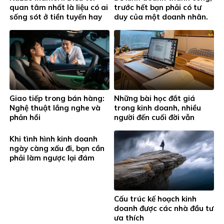
quan tâm nhất là liệu có ai
trước hết bạn phải có tư
sống sót ở tiền tuyến hay
duy của một doanh nhân.
không.
Giao tiếp trong bán hàng:
Những bài học đắt giá
Nghệ thuật lắng nghe và
trong kinh doanh, nhiều
phản hồi
người đến cuối đời vẫn
không nhận ra
Khi tình hình kinh doanh
ngày càng xấu đi, bạn cần
phải làm ngược lại đám
đông. Đây là cốt lõi của
việc “ai là kẻ chiến thắng”
Cấu trúc kế hoạch kinh
doanh được các nhà đầu tư
ưa thích