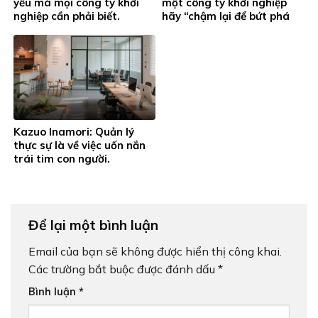
yếu mà mọi công ty khởi
một công ty khởi nghiệp
nghiệp cần phải biết.
hãy “chậm lại để bứt phá
nhanh hơn”
Kazuo Inamori: Quản lý
thực sự là về việc uốn nắn
trái tim con người.
Để lại một bình luận
Email của bạn sẽ không được hiển thị công khai.
Các trường bắt buộc được đánh dấu
*
Bình luận
*