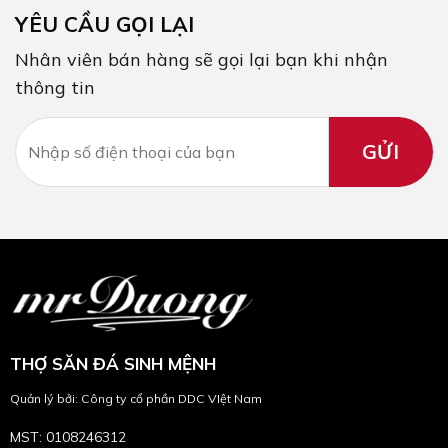
YÊU CẦU GỌI LẠI
Nhân viên bán hàng sẽ gọi lại bạn khi nhận
thông tin
THỢ SĂN ĐÁ SINH MỆNH
Quản lý bởi: Công ty cổ phần DDC VIệt Nam
MST: 0108246312