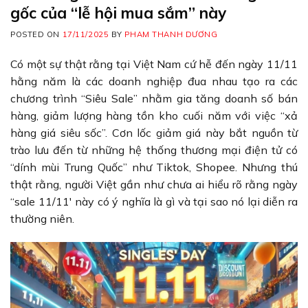
gốc của “lễ hội mua sắm” này
POSTED ON
17/11/2025
BY
PHAM THANH DƯƠNG
Có một sự thật rằng tại Việt Nam cứ hễ đến ngày 11/11
hằng năm là các doanh nghiệp đua nhau tạo ra các
chương trình “Siêu Sale” nhằm gia tăng doanh số bán
hàng, giảm lượng hàng tồn kho cuối năm với việc “xả
hàng giá siêu sốc”. Cơn lốc giảm giá này bắt nguồn từ
trào lưu đến từ những hệ thống thương mại điện tử có
“dính mùi Trung Quốc” như Tiktok, Shopee. Nhưng thú
thật rằng, người Việt gần như chưa ai hiểu rõ rằng ngày
“sale 11/11′ này có ý nghĩa là gì và tại sao nó lại diễn ra
thường niên.