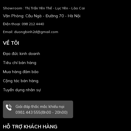
Showroom : Thị Trấn Yên Thế - Lục Yên - Lào Cai
Văn Phòng: Cầu Ngà - Đường 70 - Hà Nội
Điện thoại: 098 212 4440
Email: duongbinh2d@gmail.com
VỀ TÔI
Đạo đức kinh doanh
Tiêu chí bán hàng
Mua hàng đảm bảo
Cộng tác bán hàng.
Tuyển dụng nhân sự
Giải đáp thắc mắc khiếu nại
0981 443 555(8h00 - 20h00)
HỖ TRỢ KHÁCH HÀNG