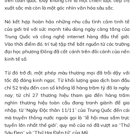
trên toàn quốc. Đây không chỉ là một chiến lược tiếp thị
xuất sắc mà còn là một góc nhìn văn hóa sâu sắc.
Nó kết hợp hoàn hảo những nhu cầu tình cảm tinh tế
của giới trẻ với sức mạnh tiêu dùng ngày càng tăng của
Trung Quốc và công nghệ internet hàng đầu thế giới.
Vào thời điểm đó, trí tuệ tập thể bắt nguồn từ các trường
đại học phương Đông đã cất cánh trên đôi cánh của nền
kinh tế số.
Từ đó trở đi, một phép màu thương mại đã trỗi dậy với
tốc độ đáng kinh ngạc. Từ khối lượng giao dịch ban đầu
chỉ 52 triệu đến con số khổng lồ hàng trăm tỷ đô la ngày
nay; từ chỉ 27 thương hiệu tham gia đến hàng trăm
nghìn thương hiệu toàn cầu đang tranh giành để gia
nhập, từ “Ngày Độc thân 11/11” của Trung Quốc đến cái
mà truyền thông nước ngoài gọi là “lễ hội mua sắm trực
tuyến lớn nhất thế giới”, quy mô của nó đã vượt xa “Thứ
Sáu Đen” và “Thứ Hai Điện tử” của Mỹ.