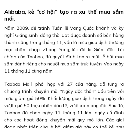
Alibaba, kẻ “cơ hội” tạo ra xu thế mua sắm
mới.
Năm 2009, để tránh Tuần lễ Vàng Quốc khánh và kỳ
nghỉ Giáng sinh, đồng thời đạt được doanh số bán hàng
thành công trong tháng 11, vốn là mùa giao dịch thương
mại chậm chạp, Zhang Yong, lúc đó là Giám đốc Tài
chính của Taobao, đã quyết định tạo ra một lễ hội mua
sắm dành riêng cho người mua sắm trực tuyến. Vào ngày
11 tháng 11 cùng năm.
Taobao Mall, phối hợp với 27 cửa hàng, đã tung ra
chương trình khuyến mãi “Ngày độc thân” đầu tiên với
mức giảm giá 50%. Khối lượng giao dịch trong ngày đã
vượt quá 50 triệu nhân dân tệ, vượt xa mong đợi. Sau đó,
Taobao đã chọn ngày 11 tháng 11 làm ngày cố định
cho các hoạt động khuyến mãi quy mô lớn. Các giai
đoạn phát triển của lễ hội giảm giá này có thể kể như