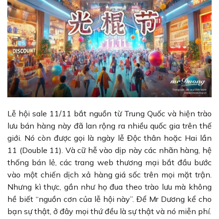
Lễ hội sale 11/11 bắt nguồn từ Trung Quốc và hiện trào
lưu bán hàng này đã lan rộng ra nhiều quốc gia trên thế
giới. Nó còn được gọi là ngày lễ Độc thân hoặc Hai lần
11 (Double 11). Và cữ hễ vào dịp này các nhãn hàng, hệ
thống bán lẻ, các trang web thương mại bắt đầu bước
vào một chiến dịch xả hàng giá sốc trên mọi mặt trận.
Nhưng kì thực, gần như họ đua theo trào lưu mà không
hề biết “nguồn cơn của lễ hội này”. Để Mr Dương kể cho
bạn sự thật, ở đây mọi thứ đều là sự thật và nó miễn phí.