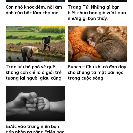
Con nhỏ khóc đêm, nỗi ám
Trang Tử: Những gì bạn
ảnh của bậc làm cha mẹ
biết chưa bao giờ vượt quá
những gì bạn thấy.
Trào lưu bỏ phố về quê
Punch – Chú khỉ cô đơn dạy
không còn chỉ là ở giới trẻ,
cho chúng ta một bài học
tương lai người giàu cũng
trong cuộc sống
sẽ như vậy.
Bước vào trung niên bạn
dần nhận ra rằng “tiền bạc