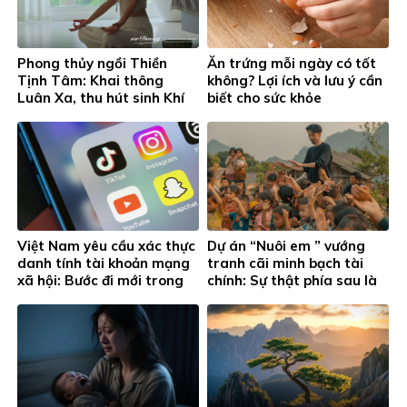
Phong thủy ngồi Thiền
Ăn trứng mỗi ngày có tốt
Tịnh Tâm: Khai thông
không? Lợi ích và lưu ý cần
Luân Xa, thu hút sinh Khí
biết cho sức khỏe
toàn diện
Việt Nam yêu cầu xác thực
Dự án “Nuôi em ” vướng
danh tính tài khoản mạng
tranh cãi minh bạch tài
xã hội: Bước đi mới trong
chính: Sự thật phía sau là
quản lý an ninh mạng
gì?