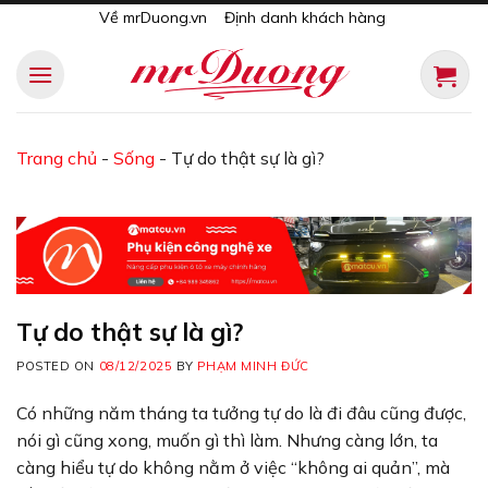
Skip
Về mrDuong.vn
Định danh khách hàng
to
content
Trang chủ
-
Sống
-
Tự do thật sự là gì?
Tự do thật sự là gì?
POSTED ON
08/12/2025
BY
PHẠM MINH ĐỨC
Có những năm tháng ta tưởng tự do là đi đâu cũng được,
nói gì cũng xong, muốn gì thì làm. Nhưng càng lớn, ta
càng hiểu tự do không nằm ở việc “không ai quản”, mà