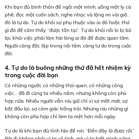
Khi bạn đủ bình thản để ngồi một mình, uống một ly cà
phê, đọc một cuốn sách, nghe nhạc và lặng im vài giờ…
đó là tự do. Tự do khỏi sự phụ thuộc vào ai đó hoặc thứ
gì đó để cảm thấy “được tồn tại”. Tự do khỏi nỗi lo bị bỏ
lại, khỏi việc phải làm hài lòng ai đó để được quan tâm.
Người càng độc lập trong nội tâm, càng tự do trong cuộc
đời.
4. Tự do là buông những thứ đã hết nhiệm kỳ
trong cuộc đời bạn
Có những người, có những thói quen, có những công
việc… đã đi cùng ta nhiều năm, nhưng không còn phù
hợp nữa. Nhiều người vẫn níu giữ chỉ vì sợ mất mát, sợ
bắt đầu lại, sợ cảm giác trống trải. Nhưng níu những gì
không còn phù hợp chỉ làm ta mệt hơn mỗi ngày.
Tự do là khi bạn đủ tỉnh táo để nói: “Đến đây là được rồi.”
Rời đi không phải vì ta vô tình, mà vì ta biết mình xứng