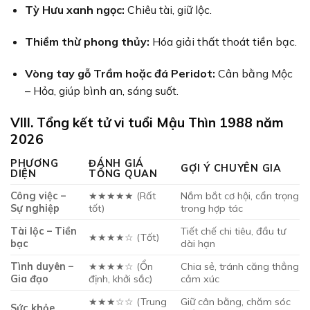
Tỳ Hưu xanh ngọc:
Chiêu tài, giữ lộc.
Thiềm thừ phong thủy:
Hóa giải thất thoát tiền bạc.
Vòng tay gỗ Trầm hoặc đá Peridot:
Cân bằng Mộc
– Hỏa, giúp bình an, sáng suốt.
VIII. Tổng kết tử vi tuổi Mậu Thìn 1988 năm
2026
PHƯƠNG
ĐÁNH GIÁ
GỢI Ý CHUYÊN GIA
DIỆN
TỔNG QUAN
Công việc –
★★★★★ (Rất
Nắm bắt cơ hội, cẩn trọng
Sự nghiệp
tốt)
trong hợp tác
Tài lộc – Tiền
Tiết chế chi tiêu, đầu tư
★★★★☆ (Tốt)
bạc
dài hạn
Tình duyên –
★★★★☆ (Ổn
Chia sẻ, tránh căng thẳng
Gia đạo
định, khởi sắc)
cảm xúc
★★★☆☆ (Trung
Giữ cân bằng, chăm sóc
Sức khỏe