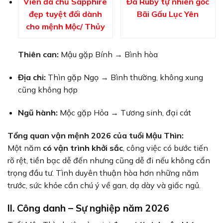
Viên đá chủ Sapphire
Đá Ruby tự nhiên gốc
đẹp tuyệt đối dành
Bãi Gấu Lục Yên
cho mệnh Mộc/ Thủy
Thiên can:
Mậu gặp Bính → Bình hòa
Địa chi:
Thìn gặp Ngọ → Bình thường, không xung
cũng không hợp
Ngũ hành:
Mộc gặp Hỏa → Tương sinh, đại cát
Tổng quan vận mệnh 2026 của tuổi Mậu Thìn:
Một năm
có vận trình khởi sắc
, công việc có bước tiến
rõ rệt, tiền bạc dễ đến nhưng cũng dễ đi nếu không cẩn
trọng đầu tư. Tình duyên thuận hòa hơn những năm
trước, sức khỏe cần chú ý về gan, dạ dày và giấc ngủ.
II. Công danh – Sự nghiệp năm 2026