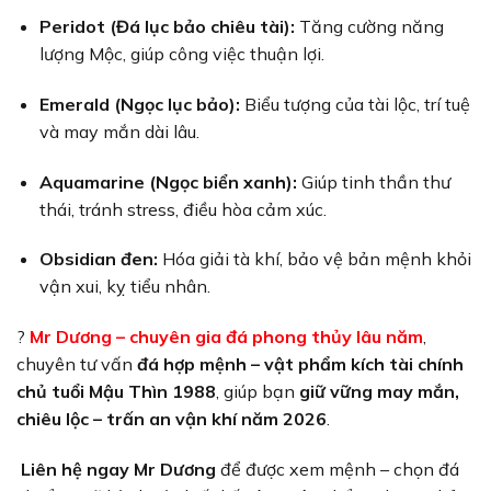
Peridot (Đá lục bảo chiêu tài):
Tăng cường năng
lượng Mộc, giúp công việc thuận lợi.
Emerald (Ngọc lục bảo):
Biểu tượng của tài lộc, trí tuệ
và may mắn dài lâu.
Aquamarine (Ngọc biển xanh):
Giúp tinh thần thư
thái, tránh stress, điều hòa cảm xúc.
Obsidian đen:
Hóa giải tà khí, bảo vệ bản mệnh khỏi
vận xui, kỵ tiểu nhân.
?
Mr Dương – chuyên gia đá phong thủy lâu năm
,
chuyên tư vấn
đá hợp mệnh – vật phẩm kích tài chính
chủ tuổi Mậu Thìn 1988
, giúp bạn
giữ vững may mắn,
chiêu lộc – trấn an vận khí năm 2026
.
Liên hệ ngay Mr Dương
để được xem mệnh – chọn đá