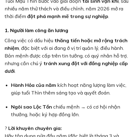
Tuổi Mậu Thìn bước vào giai đoạn
tái sinh vận khí
, sau
nhiều năm thử thách và điều chỉnh, năm 2026 mở ra
thời điểm
đột phá mạnh mẽ trong sự nghiệp
.
1. Người làm công ăn lương
Công việc có dấu hiệu
thăng tiến hoặc mở rộng trách
nhiệm
, đặc biệt với ai đang ở vị trí quản lý, điều hành.
Bản mệnh được cấp trên tin tưởng, có quý nhân hỗ trợ,
nhưng cần chú ý
tránh xung đột với đồng nghiệp cấp
dưới
.
Hành Hỏa của năm
kích hoạt năng lượng làm việc,
giúp tuổi Thìn thêm sáng tạo và quyết đoán.
Ngôi sao Lộc Tồn
chiếu mệnh → có cơ hội nhận
thưởng, hoặc ký hợp đồng lớn.
?
Lời khuyên chuyên gia:
Hãy tận dụng nửa đầu năm (đặc biệt là tháng 3 và