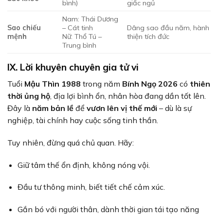
bình)
giấc ngủ
Nam: Thái Dương
Sao chiếu
– Cát tinh
Dâng sao đầu năm, hành
mệnh
Nữ: Thổ Tú –
thiện tích đức
Trung bình
IX. Lời khuyên chuyên gia tử vi
Tuổi
Mậu Thìn 1988
trong năm
Bính Ngọ 2026
có
thiên
thời ủng hộ
, địa lợi bình ổn, nhân hòa đang dần tốt lên.
Đây là
năm bản lề
để
vươn lên vị thế mới
– dù là sự
nghiệp, tài chính hay cuộc sống tinh thần.
Tuy nhiên, đừng quá chủ quan. Hãy:
Giữ tâm thế ổn định, không nóng vội.
Đầu tư thông minh, biết tiết chế cảm xúc.
Gắn bó với người thân, dành thời gian tái tạo năng