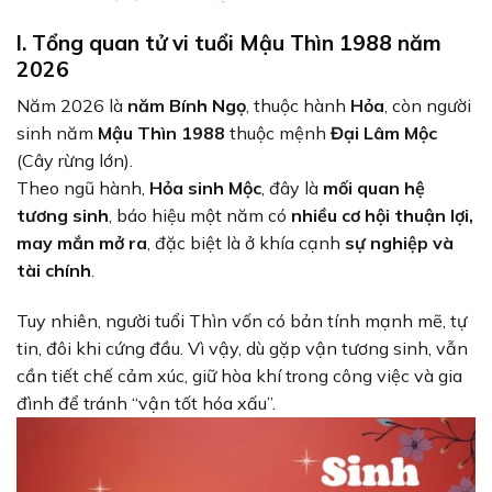
I. Tổng quan tử vi tuổi Mậu Thìn 1988 năm
2026
Năm 2026 là
năm Bính Ngọ
, thuộc hành
Hỏa
, còn người
sinh năm
Mậu Thìn 1988
thuộc mệnh
Đại Lâm Mộc
(Cây rừng lớn).
Theo ngũ hành,
Hỏa sinh Mộc
, đây là
mối quan hệ
tương sinh
, báo hiệu một năm có
nhiều cơ hội thuận lợi,
may mắn mở ra
, đặc biệt là ở khía cạnh
sự nghiệp và
tài chính
.
Tuy nhiên, người tuổi Thìn vốn có bản tính mạnh mẽ, tự
tin, đôi khi cứng đầu. Vì vậy, dù gặp vận tương sinh, vẫn
cần tiết chế cảm xúc, giữ hòa khí trong công việc và gia
đình để tránh “vận tốt hóa xấu”.