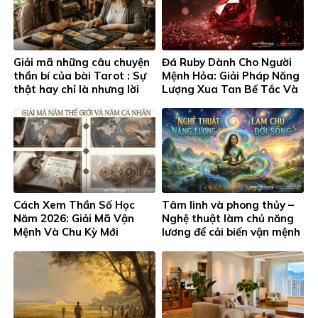
Giải mã những câu chuyện
Đá Ruby Dành Cho Người
thần bí của bài Tarot : Sự
Mệnh Hỏa: Giải Pháp Năng
thật hay chỉ là nhưng lời
Lượng Xua Tan Bế Tắc Và
đồn ?
Khơi Thông Thịnh Vượng
Cách Xem Thần Số Học
Tâm linh và phong thủy –
Năm 2026: Giải Mã Vận
Nghệ thuật làm chủ năng
Mệnh Và Chu Kỳ Mới
lương để cải biến vận mệnh