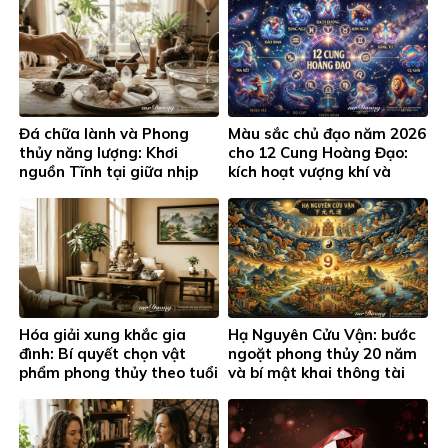
Đá chữa lành và Phong
Màu sắc chủ đạo năm 2026
thủy năng lượng: Khơi
cho 12 Cung Hoàng Đạo:
nguồn Tĩnh tại giữa nhịp
kích hoạt vượng khí và
sống hiện đại
thành công
Hóa giải xung khắc gia
Hạ Nguyên Cửu Vận: bước
đình: Bí quyết chọn vật
ngoặt phong thủy 20 năm
phẩm phong thủy theo tuổi
và bí mật khai thông tài
và cung hoàng đạo
lộc