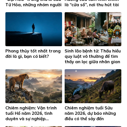
Tử Hỏa, những nhóm người
là “cửa sổ”, nơi thu hút tài
này đặc biệt chú ý…
lộc cho phòng làm việc
Phong thủy tốt nhất trong
Sinh lão bệnh tử: Thấu hiểu
đời là gì, bạn có biết?
quy luật vô thường để tìm
thấy an lạc giữa nhân gian
Chiêm nghiệm: Vận trình
Chiêm nghiệm tuổi Sửu
tuổi Hổ năm 2026, tình
năm 2026, dự báo những
duyên và sự nghiệp…
điều có thể sảy đến