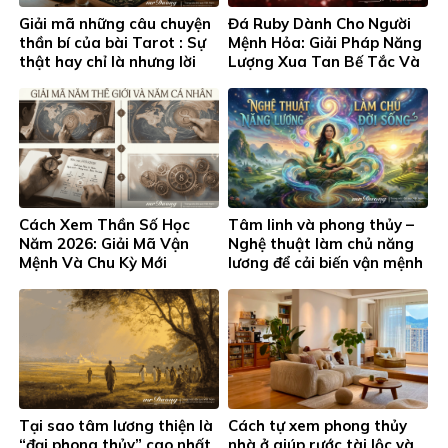
Giải mã những câu chuyện
Đá Ruby Dành Cho Người
thần bí của bài Tarot : Sự
Mệnh Hỏa: Giải Pháp Năng
thật hay chỉ là nhưng lời
Lượng Xua Tan Bế Tắc Và
đồn ?
Khơi Thông Thịnh Vượng
Cách Xem Thần Số Học
Tâm linh và phong thủy –
Năm 2026: Giải Mã Vận
Nghệ thuật làm chủ năng
Mệnh Và Chu Kỳ Mới
lương để cải biến vận mệnh
Tại sao tâm lương thiện là
Cách tự xem phong thủy
“đại phong thủy” cao nhất
nhà ở giúp rước tài lộc và