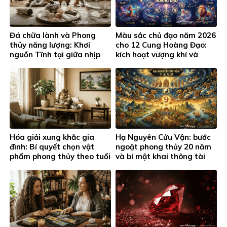
Đá chữa lành và Phong
Màu sắc chủ đạo năm 2026
thủy năng lượng: Khơi
cho 12 Cung Hoàng Đạo:
nguồn Tĩnh tại giữa nhịp
kích hoạt vượng khí và
sống hiện đại
thành công
Hóa giải xung khắc gia
Hạ Nguyên Cửu Vận: bước
đình: Bí quyết chọn vật
ngoặt phong thủy 20 năm
phẩm phong thủy theo tuổi
và bí mật khai thông tài
và cung hoàng đạo
lộc