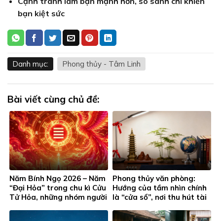
Cạnh tranh làm bạn mạnh hơn, so sánh chỉ khiến
bạn kiệt sức
Danh mục:
Phong thủy - Tâm Linh
Bài viết cùng chủ đề:
Năm Bính Ngọ 2026 – Năm
Phong thủy văn phòng:
“Đại Hỏa” trong chu kì Cửu
Hướng của tầm nhìn chính
Tử Hỏa, những nhóm người
là “cửa sổ”, nơi thu hút tài
này đặc biệt chú ý…
lộc cho phòng làm việc