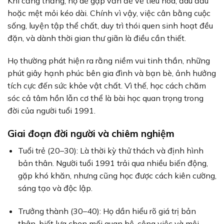
Khi căng thẳng, họ dễ gặp vấn đề về tiêu hóa, đau đầu
hoặc mệt mỏi kéo dài. Chính vì vậy, việc cân bằng cuộc
sống, luyện tập thể chất, duy trì thói quen sinh hoạt đều
đặn, và dành thời gian thư giãn là điều cần thiết.
Họ thường phát hiện ra rằng niềm vui tinh thần, những
phút giây hạnh phúc bên gia đình và bạn bè, ảnh hưởng
tích cực đến sức khỏe vật chất. Vì thế, học cách chăm
sóc cả tâm hồn lẫn cơ thể là bài học quan trọng trong
đời của người tuổi 1991.
Giai đoạn đời người và chiêm nghiệm
Tuổi trẻ (20–30): Là thời kỳ thử thách và định hình
bản thân. Người tuổi 1991 trải qua nhiều biến động,
gặp khó khăn, nhưng cũng học được cách kiên cường,
sáng tạo và độc lập.
Trưởng thành (30–40): Họ dần hiểu rõ giá trị bản
thân, biết lựa chọn mối quan hệ, công việc và môi