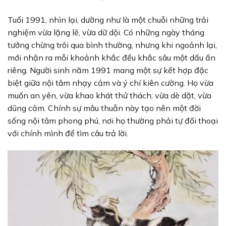
Tuổi 1991, nhìn lại, dường như là một chuỗi những trải
nghiệm vừa lặng lẽ, vừa dữ dội. Có những ngày tháng
tưởng chừng trôi qua bình thường, nhưng khi ngoảnh lại,
mới nhận ra mỗi khoảnh khắc đều khắc sâu một dấu ấn
riêng. Người sinh năm 1991 mang một sự kết hợp đặc
biệt giữa nội tâm nhạy cảm và ý chí kiên cường. Họ vừa
muốn an yên, vừa khao khát thử thách; vừa dè dặt, vừa
dũng cảm. Chính sự mâu thuẫn này tạo nên một đời
sống nội tâm phong phú, nơi họ thường phải tự đối thoại
với chính mình để tìm câu trả lời.