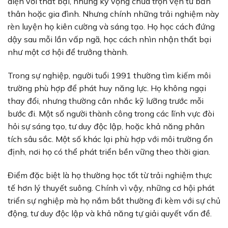
diện với thất bại, những kỳ vọng chưa trọn vẹn từ bản
thân hoặc gia đình. Nhưng chính những trải nghiệm này
rèn luyện họ kiên cường và sáng tạo. Họ học cách đứng
dậy sau mỗi lần vấp ngã, học cách nhìn nhận thất bại
như một cơ hội để trưởng thành.
Trong sự nghiệp, người tuổi 1991 thường tìm kiếm môi
trường phù hợp để phát huy năng lực. Họ không ngại
thay đổi, nhưng thường cân nhắc kỹ lưỡng trước mỗi
bước đi. Một số người thành công trong các lĩnh vực đòi
hỏi sự sáng tạo, tư duy độc lập, hoặc khả năng phân
tích sâu sắc. Một số khác lại phù hợp với môi trường ổn
định, nơi họ có thể phát triển bền vững theo thời gian.
Điểm đặc biệt là họ thường học tốt từ trải nghiệm thực
tế hơn lý thuyết suông. Chính vì vậy, những cơ hội phát
triển sự nghiệp mà họ nắm bắt thường đi kèm với sự chủ
động, tư duy độc lập và khả năng tự giải quyết vấn đề.