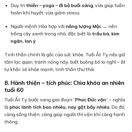
Duy trì
thiền – yoga – đi bộ buổi sáng
, vừa giúp tuần
hoàn khí huyết, vừa giảm stress.
Người mệnh Hỏa hợp với
năng lượng Mộc
→ nên
trồng cây xanh trong nhà, đặc biệt là
trầu bà, kim
ngân, lan ý
.
Tinh thần chính là gốc của sức khỏe. Tuổi Ất Tỵ nếu giữ
tâm lạc quan, tránh nóng nảy, biết buông bỏ lo nghĩ – ắt
tự khắc sẽ khỏe mạnh, tinh thần thư thái.
8. Hành thiện – tích phúc: Chìa khóa an nhiên
tuổi 60
Tuổi Ất Tỵ bước sang giai đoạn “
Phúc Đức vận
” – nghĩa
là
phúc lành tích bao nhiêu, nay gặt bấy nhiêu
. Do đó,
càng sống thiện, càng giúp người thì vận khí càng hanh
thông.