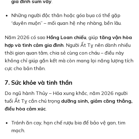
gia đình sum vầy
.
Những người độc thân hoặc góa bụa có thể gặp
“duyên muộn” – mối quan hệ nhẹ nhàng, bền lâu.
Năm 2026 có sao
Hồng Loan chiếu
, giúp
tăng vận hòa
hợp và tình cảm gia đình
. Người Ất Tỵ nên dành nhiều
thời gian quan tâm, chia sẻ cùng con cháu – điều này
không chỉ giúp gắn kết mà còn mang lại năng lượng tích
cực cho bản thân.
7. Sức khỏe và tinh thần
Do ngũ hành Thủy – Hỏa xung khắc, năm 2026 người
tuổi Ất Tỵ cần chú trọng
dưỡng sinh, giảm căng thẳng,
điều hòa cảm xúc
.
Tránh ăn cay, hạn chế rượu bia để bảo vệ gan, tim
mạch.