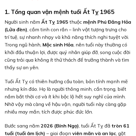
1. Tổng quan vận mệnh tuổi Ất Tỵ 1965
Người sinh năm
Ất Tỵ 1965
thuộc
mệnh Phú Đăng Hỏa
(Lửa đèn)
, cầm tinh con rắn – linh vật tượng trưng cho
trí tuệ, sự nhanh nhạy và khả năng thích nghi tuyệt vời.
Trong ngũ hành,
Mộc sinh Hỏa
, nên tuổi này thường có
khởi đầu thuận lợi, được quý nhân giúp đỡ, song cuộc đời
cũng trải qua không ít thử thách để trưởng thành và tìm
thấy sự an yên.
Tuổi Ất Tỵ có thiên hướng cầu toàn, bản tính mạnh mẽ
nhưng kín đáo. Họ là người thông minh, cẩn trọng, biết
nắm bắt thời cơ và ít khi bộc lộ hết suy nghĩ của mình.
Nhờ vậy mà càng về hậu vận, người tuổi này càng gặp
nhiều may mắn, tích được phúc đức lớn.
Bước sang năm
2026 (Bính Ngọ)
, tuổi Ất Tỵ đã
tròn 61
tuổi (tuổi âm lịch)
– giai đoạn
viên mãn và an lạc
, gặt