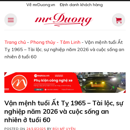
Skip
Về mrDuong.vn
Định danh khách hàng
to
content
Trang chủ
-
Phong thủy - Tâm Linh
-
Vận mệnh tuổi Ất
Tỵ 1965 – Tài lộc, sự nghiệp năm 2026 và cuộc sống an
nhiên ở tuổi 60
Vận mệnh tuổi Ất Tỵ 1965 – Tài lộc, sự
nghiệp năm 2026 và cuộc sống an
nhiên ở tuổi 60
POSTED ON
24/10/2025
BY
BÙI MỸ UYÊN