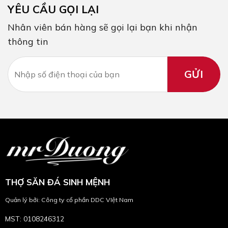
YÊU CẦU GỌI LẠI
Nhân viên bán hàng sẽ gọi lại bạn khi nhận
thông tin
THỢ SĂN ĐÁ SINH MỆNH
Quản lý bởi: Công ty cổ phần DDC VIệt Nam
MST: 0108246312