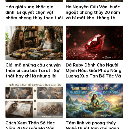
Hóa giải xung khắc gia
Hạ Nguyên Cửu Vận: bước
đình: Bí quyết chọn vật
ngoặt phong thủy 20 năm
phẩm phong thủy theo tuổi
và bí mật khai thông tài
và cung hoàng đạo
lộc
Giải mã những câu chuyện
Đá Ruby Dành Cho Người
thần bí của bài Tarot : Sự
Mệnh Hỏa: Giải Pháp Năng
thật hay chỉ là nhưng lời
Lượng Xua Tan Bế Tắc Và
đồn ?
Khơi Thông Thịnh Vượng
Cách Xem Thần Số Học
Tâm linh và phong thủy –
Năm 2026: Giải Mã Vận
Nghệ thuật làm chủ năng