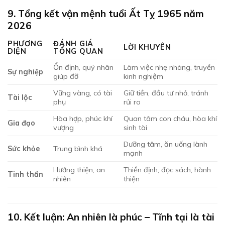
9. Tổng kết vận mệnh tuổi Ất Tỵ 1965 năm
2026
PHƯƠNG
ĐÁNH GIÁ
LỜI KHUYÊN
DIỆN
TỔNG QUAN
Ổn định, quý nhân
Làm việc nhẹ nhàng, truyền
Sự nghiệp
giúp đỡ
kinh nghiệm
Vững vàng, có tài
Giữ tiền, đầu tư nhỏ, tránh
Tài lộc
phụ
rủi ro
Hòa hợp, phúc khí
Quan tâm con cháu, hòa khí
Gia đạo
vượng
sinh tài
Dưỡng tâm, ăn uống lành
Sức khỏe
Trung bình khá
mạnh
Hướng thiện, an
Thiền định, đọc sách, hành
Tinh thần
nhiên
thiện
10. Kết luận: An nhiên là phúc – Tĩnh tại là tài