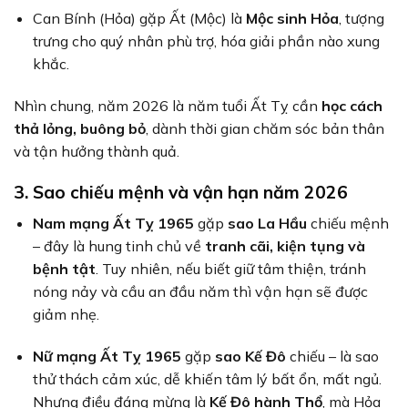
Can Bính (Hỏa) gặp Ất (Mộc) là
Mộc sinh Hỏa
, tượng
trưng cho quý nhân phù trợ, hóa giải phần nào xung
khắc.
Nhìn chung, năm 2026 là năm tuổi Ất Tỵ cần
học cách
thả lỏng, buông bỏ
, dành thời gian chăm sóc bản thân
và tận hưởng thành quả.
3. Sao chiếu mệnh và vận hạn năm 2026
Nam mạng Ất Tỵ 1965
gặp
sao La Hầu
chiếu mệnh
– đây là hung tinh chủ về
tranh cãi, kiện tụng và
bệnh tật
. Tuy nhiên, nếu biết giữ tâm thiện, tránh
nóng nảy và cầu an đầu năm thì vận hạn sẽ được
giảm nhẹ.
Nữ mạng Ất Tỵ 1965
gặp
sao Kế Đô
chiếu – là sao
thử thách cảm xúc, dễ khiến tâm lý bất ổn, mất ngủ.
Nhưng điều đáng mừng là
Kế Đô hành Thổ
, mà Hỏa