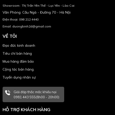
Showroom : Thị Trấn Yên Thế - Lục Yên - Lào Cai
Văn Phòng: Cầu Ngà - Đường 70 - Hà Nội
Điện thoại: 098 212 4440
Email: duongbinh2d@gmail.com
VỀ TÔI
Đạo đức kinh doanh
Tiêu chí bán hàng
Mua hàng đảm bảo
Cộng tác bán hàng.
Tuyển dụng nhân sự
Giải đáp thắc mắc khiếu nại
0981 443 555(8h00 - 20h00)
HỖ TRỢ KHÁCH HÀNG