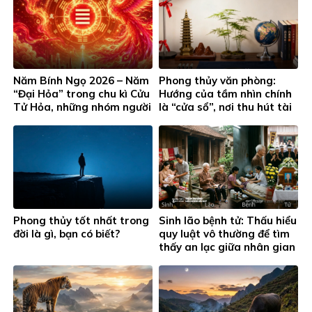
Năm Bính Ngọ 2026 – Năm
Phong thủy văn phòng:
“Đại Hỏa” trong chu kì Cửu
Hướng của tầm nhìn chính
Tử Hỏa, những nhóm người
là “cửa sổ”, nơi thu hút tài
này đặc biệt chú ý…
lộc cho phòng làm việc
Phong thủy tốt nhất trong
Sinh lão bệnh tử: Thấu hiểu
đời là gì, bạn có biết?
quy luật vô thường để tìm
thấy an lạc giữa nhân gian