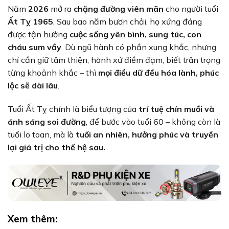
Năm
2026
mở ra
chặng đường viên mãn
cho người tuổi
Ất Tỵ 1965
. Sau bao năm bươn chải, họ xứng đáng
được tận hưởng
cuộc sống yên bình, sung túc, con
cháu sum vầy
. Dù ngũ hành có phần xung khắc, nhưng
chỉ cần giữ tâm thiện, hành xử điềm đạm, biết trân trọng
từng khoảnh khắc – thì
mọi điều dữ đều hóa lành, phúc
lộc sẽ dài lâu
.
Tuổi Ất Tỵ chính là biểu tượng của
trí tuệ chín muồi và
ánh sáng soi đường
, để bước vào tuổi 60 – không còn là
tuổi lo toan, mà là
tuổi an nhiên, hưởng phúc và truyền
lại giá trị cho thế hệ sau.
Xem thêm: