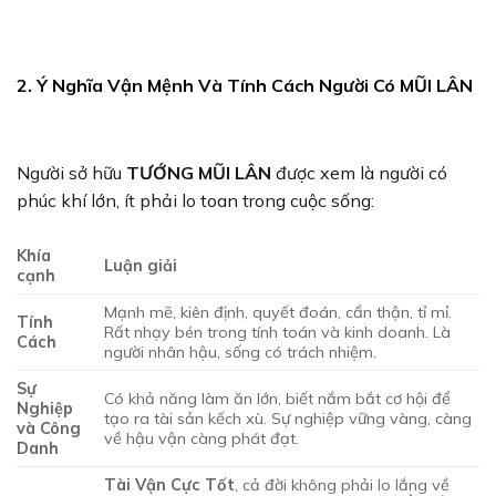
2. Ý Nghĩa Vận Mệnh Và Tính Cách Người Có MŨI LÂN
Người sở hữu
TƯỚNG MŨI LÂN
được xem là người có
phúc khí lớn, ít phải lo toan trong cuộc sống:
Khía
Luận giải
cạnh
Mạnh mẽ, kiên định, quyết đoán, cẩn thận, tỉ mỉ.
Tính
Rất nhạy bén trong tính toán và kinh doanh. Là
Cách
người nhân hậu, sống có trách nhiệm.
Sự
Có khả năng làm ăn lớn, biết nắm bắt cơ hội để
Nghiệp
tạo ra tài sản kếch xù. Sự nghiệp vững vàng, càng
và Công
về hậu vận càng phát đạt.
Danh
Tài Vận Cực Tốt
, cả đời không phải lo lắng về