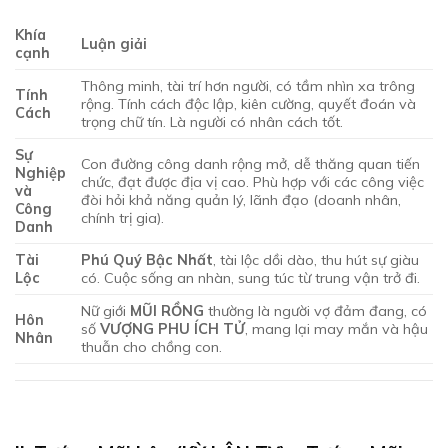
Khía
Luận giải
cạnh
Thông minh, tài trí hơn người, có tầm nhìn xa trông
Tính
rộng. Tính cách độc lập, kiên cường, quyết đoán và
Cách
trọng chữ tín. Là người có nhân cách tốt.
Sự
Con đường công danh rộng mở, dễ thăng quan tiến
Nghiệp
chức, đạt được địa vị cao. Phù hợp với các công việc
và
đòi hỏi khả năng quản lý, lãnh đạo (doanh nhân,
Công
chính trị gia).
Danh
Tài
Phú Quý Bậc Nhất
, tài lộc dồi dào, thu hút sự giàu
Lộc
có. Cuộc sống an nhàn, sung túc từ trung vận trở đi.
Nữ giới
MŨI RỒNG
thường là người vợ đảm đang, có
Hôn
số
VƯỢNG PHU ÍCH TỬ
, mang lại may mắn và hậu
Nhân
thuẫn cho chồng con.