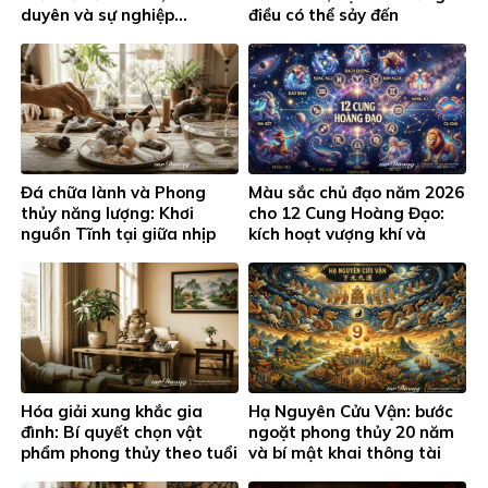
duyên và sự nghiệp…
điều có thể sảy đến
Đá chữa lành và Phong
Màu sắc chủ đạo năm 2026
thủy năng lượng: Khơi
cho 12 Cung Hoàng Đạo:
nguồn Tĩnh tại giữa nhịp
kích hoạt vượng khí và
sống hiện đại
thành công
Hóa giải xung khắc gia
Hạ Nguyên Cửu Vận: bước
đình: Bí quyết chọn vật
ngoặt phong thủy 20 năm
phẩm phong thủy theo tuổi
và bí mật khai thông tài
và cung hoàng đạo
lộc