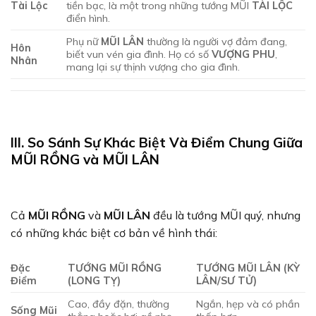
Tài Lộc
tiền bạc, là một trong những tướng MŨI
TÀI LỘC
điển hình.
Phụ nữ
MŨI LÂN
thường là người vợ đảm đang,
Hôn
biết vun vén gia đình. Họ có số
VƯỢNG PHU
,
Nhân
mang lại sự thịnh vượng cho gia đình.
III. So Sánh Sự Khác Biệt Và Điểm Chung Giữa
MŨI RỒNG và MŨI LÂN
Cả
MŨI RỒNG
và
MŨI LÂN
đều là tướng MŨI quý, nhưng
có những khác biệt cơ bản về hình thái:
Đặc
TƯỚNG MŨI RỒNG
TƯỚNG MŨI LÂN (KỲ
Điểm
(LONG TỴ)
LÂN/SƯ TỬ)
Cao, đầy đặn, thường
Ngắn, hẹp và có phần
Sống Mũi