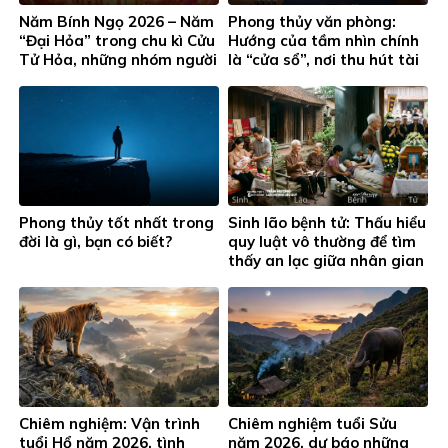
Năm Bính Ngọ 2026 – Năm
Phong thủy văn phòng:
“Đại Hỏa” trong chu kì Cửu
Hướng của tầm nhìn chính
Tử Hỏa, những nhóm người
là “cửa sổ”, nơi thu hút tài
này đặc biệt chú ý…
lộc cho phòng làm việc
Phong thủy tốt nhất trong
Sinh lão bệnh tử: Thấu hiểu
đời là gì, bạn có biết?
quy luật vô thường để tìm
thấy an lạc giữa nhân gian
Chiêm nghiệm: Vận trình
Chiêm nghiệm tuổi Sửu
tuổi Hổ năm 2026, tình
năm 2026, dự báo những