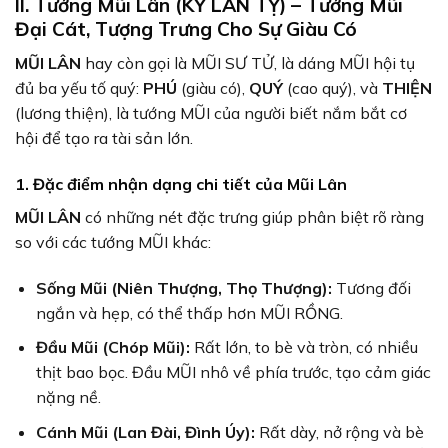
II. Tướng Mũi Lân (KỲ LÂN TỴ) – Tướng Mũi
Đại Cát, Tượng Trưng Cho Sự Giàu Có
MŨI LÂN
hay còn gọi là MŨI SƯ TỬ, là dáng MŨI hội tụ
đủ ba yếu tố quý:
PHÚ
(giàu có),
QUÝ
(cao quý), và
THIỆN
(lương thiện), là tướng MŨI của người biết nắm bắt cơ
hội để tạo ra tài sản lớn.
1. Đặc điểm nhận dạng chi tiết của Mũi Lân
MŨI LÂN
có những nét đặc trưng giúp phân biệt rõ ràng
so với các tướng MŨI khác:
Sống Mũi (Niên Thượng, Thọ Thượng):
Tương đối
ngắn và hẹp, có thể thấp hơn MŨI RỒNG.
Đầu Mũi (Chóp Mũi):
Rất lớn, to bè và tròn, có nhiều
thịt bao bọc. Đầu MŨI nhô về phía trước, tạo cảm giác
nặng nề.
Cánh Mũi (Lan Đài, Đình Úy):
Rất dày, nở rộng và bè