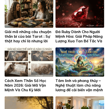
Giải mã những câu chuyện
Đá Ruby Dành Cho Người
thần bí của bài Tarot : Sự
Mệnh Hỏa: Giải Pháp Năng
thật hay chỉ là nhưng lời
Lượng Xua Tan Bế Tắc Và
đồn ?
Khơi Thông Thịnh Vượng
Cách Xem Thần Số Học
Tâm linh và phong thủy –
Năm 2026: Giải Mã Vận
Nghệ thuật làm chủ năng
Mệnh Và Chu Kỳ Mới
lương để cải biến vận mệnh