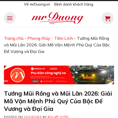
Skip
Về mrDuong.vn
Định danh khách hàng
to
content
Trang chủ
-
Phong thủy - Tâm Linh
-
Tướng Mũi Rồng
và Mũi Lân 2026: Giải Mã Vận Mệnh Phú Quý Của Bậc
Đế Vương và Đại Gia
Tướng Mũi Rồng và Mũi Lân 2026: Giải
Mã Vận Mệnh Phú Quý Của Bậc Đế
Vương và Đại Gia
POSTED ON
23/10/2025
BY
BÙI MỸ UYÊN