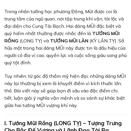
Trong nhân tướng học phương Đông, MũI được coi là
trung tâm của ngũ quan, nơi tập trung khí vận, tài lộc và
đại diện cho Cung Tài Bạch. Hai dáng MŨI đặc biệt và
quý hiếm nhất thường được nhắc đến là
TƯỚNG MŨI
RỒNG
(LONG TỴ) và
TƯỚNG MŨI LÂN
(KỲ LÂN TỴ). Sở
hữu một trong hai dáng MŨI này được tin là dấu hiệu của
người có địa vị cao, quyền lực và cuộc sống giàu sang phú
quý tột đỉnh.
Tuy nhiên, từ góc độ thẩm mỹ hiện đại, những dáng MŨI
này lại thường bị xem là khuyết điểm vì kích thước lớn,
thô. Bài viết này sẽ giúp bạn đi sâu vào đặc điểm chi
tiết, luận giải ý nghĩa vận mệnh và so sánh sự khác biệt
giữa hai tướng MŨI vượng khí này.
I. Tướng MũI Rồng (LONG TỴ) – Tượng Trưng
Cho Bậc Đế Vương và Lãnh Đạo Tài Ba