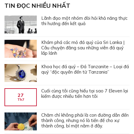
TIN ĐỌC NHIỀU NHẤT
Lãnh đạo một nhóm đòi hỏi khả năng thực
thi hướng đến kết quả
Khám phá các mỏ đá quý của Sri Lanka |
Câu chuyện đằng sau những viên đá quý
lấp lánh
Khoa học đá quý – Đá Tanzanite – Loại đá
quý “độc quyền đến từ Tanzania”
Cuối cùng tôi cũng hiểu tại sao 7 Eleven lại
27
kiếm được nhiều tiền hơn tôi
Th7
Chăm chỉ không phải là con đường dẫn đến
thành công, nhưng nó là tiền đề cho xự
thành công, bí mật nằm ở đây.