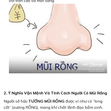
với trán cao và mắt sáng.
2. Ý Nghĩa Vận Mệnh Và Tính Cách Người Có Mũi Rồng
Người sở hữu
TƯỚNG MŨI RỒNG
được ví như có “long
cốt” (xương RỒNG), mang khí chất lãnh đạo bẩm sinh.