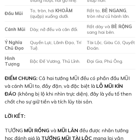
thẳng hoặc hơi gồ nhẹ.
thấp hơn.
To, tròn, hơi
KHOẰM
Rất to,
BÈ NGANG
,
Đầu Mũi
(quặp) xuống dưới.
tròn như củ hành lớn.
Rất dày và
BÈ RỘNG
Cánh Mũi
Dày, nở đều và cân đối.
sang hai bên.
Ý Nghĩa
Quyền Lực, Lãnh Đạo, Trí
Tài Lộc, Giàu Có, Quyết
Chủ Đạo
Tuệ.
Đoán.
Hình
Bậc Đế Vương, Thủ Lĩnh.
Đại Gia, Phú Ông.
Tượng
ĐIỂM CHUNG:
Cả hai tướng MŨI đều có phần đầu MŨI
và cánh MŨI to, đầy đặn, và đặc biệt là
LỖ MŨI KÍN
ĐÁO
(không bị lộ khi nhìn trực diện), đây là yếu tố then
chốt cho sự giữ tiền và tích lũy tài sản.
LỜI KẾT:
TƯỚNG
MŨI RỒNG
và
MŨI LÂN
đều được nhân tướng
học đánh giá là
TƯỚNG MŨI TÀI LỘC
mang lại vận