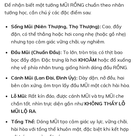
Để nhận biết một tướng MŨI RỒNG chuẩn theo nhân
tướng học, cần chú ý các đặc điểm sau:
Sống Mũi (Niên Thượng, Thọ Thượng):
Cao, đầy
đặn, có thể thẳng hoặc hơi cong nhẹ (hoặc gồ nhẹ)
nhưng tạo cảm giác vững chãi, uy nghiêm.
Đầu Mũi (Chuẩn Đầu):
To lớn, tròn trịa, có thịt bao
bọc đầy đặn. Đặc trưng là hơi
KHOẰM
hoặc đổ xuống
nhẹ về phía nhân trung, giống hình dáng đầu RỒNG.
Cánh Mũi (Lan Đài, Đình Úy):
Dày dặn, nở đều, hai
bên cân xứng, ôm trọn lấy đầu MŨI một cách hài hòa.
Lỗ Mũi:
Rất kín đáo, được cánh MŨI và trụ MŨI che
chắn tốt, nhìn trực diện gần như
KHÔNG THẤY LỖ
MŨI LỘ RA
.
Tổng Thể:
Dáng MŨI tạo cảm giác uy lực, vững chãi,
hài hòa với tổng thể khuôn mặt, đặc biệt khi kết hợp