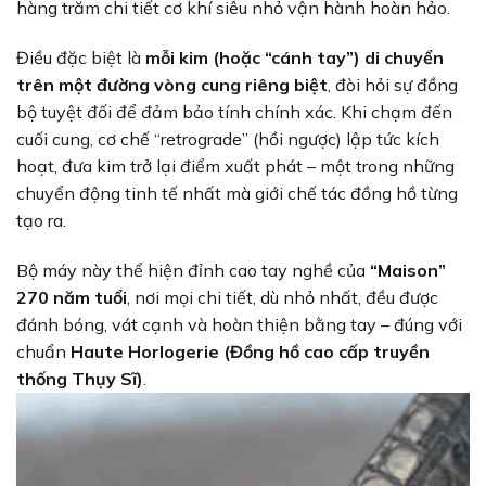
hàng trăm chi tiết cơ khí siêu nhỏ vận hành hoàn hảo.
Điều đặc biệt là
mỗi kim (hoặc “cánh tay”) di chuyển
trên một đường vòng cung riêng biệt
, đòi hỏi sự đồng
bộ tuyệt đối để đảm bảo tính chính xác. Khi chạm đến
cuối cung, cơ chế “retrograde” (hồi ngược) lập tức kích
hoạt, đưa kim trở lại điểm xuất phát – một trong những
chuyển động tinh tế nhất mà giới chế tác đồng hồ từng
tạo ra.
Bộ máy này thể hiện đỉnh cao tay nghề của
“Maison”
270 năm tuổi
, nơi mọi chi tiết, dù nhỏ nhất, đều được
đánh bóng, vát cạnh và hoàn thiện bằng tay – đúng với
chuẩn
Haute Horlogerie (Đồng hồ cao cấp truyền
thống Thụy Sĩ)
.