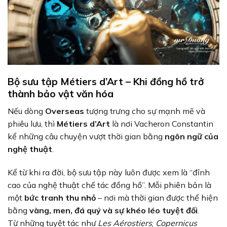
Bộ sưu tập Métiers d’Art – Khi đồng hồ trở
thành bảo vật văn hóa
Nếu dòng
Overseas
tượng trưng cho sự mạnh mẽ và
phiêu lưu, thì
Métiers d’Art
là nơi Vacheron Constantin
kể những câu chuyện vượt thời gian bằng
ngôn ngữ của
nghệ thuật
.
Kể từ khi ra đời, bộ sưu tập này luôn được xem là “đỉnh
cao của nghệ thuật chế tác đồng hồ”. Mỗi phiên bản là
một
bức tranh thu nhỏ
– nơi mà thời gian được thể hiện
bằng
vàng, men, đá quý và sự khéo léo tuyệt đối
.
Từ những tuyệt tác như
Les Aérostiers
,
Copernicus