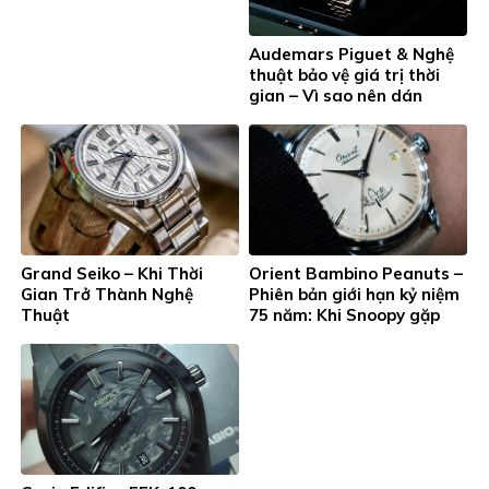
Audemars Piguet & Nghệ
thuật bảo vệ giá trị thời
gian – Vì sao nên dán
màng bảo vệ cho đồng hồ
xa xỉ?
Grand Seiko – Khi Thời
Orient Bambino Peanuts –
Gian Trở Thành Nghệ
Phiên bản giới hạn kỷ niệm
Thuật
75 năm: Khi Snoopy gặp
nghệ thuật Nhật Bản