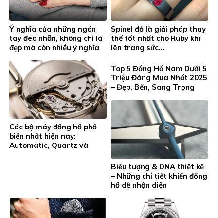
Ý nghĩa của những ngón
Spinel đỏ là giải pháp thay
tay đeo nhẫn, không chỉ là
thế tốt nhất cho Ruby khi
đẹp mà còn nhiều ý nghĩa
lên trang sức…
tinh tế mà bạn nên biết
Top 5 Đồng Hồ Nam Dưới 5
Triệu Đáng Mua Nhất 2025
– Đẹp, Bền, Sang Trọng
Hơn Giá Tiền
Các bộ máy đồng hồ phổ
biến nhất hiện nay:
Automatic, Quartz và
Hand-Winding
Biểu tượng & DNA thiết kế
– Những chi tiết khiến đồng
hồ dễ nhận diện