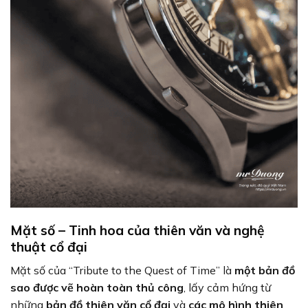
Mặt số – Tinh hoa của thiên văn và nghệ
thuật cổ đại
Mặt số của “Tribute to the Quest of Time” là
một bản đồ
sao được vẽ hoàn toàn thủ công
, lấy cảm hứng từ
những
bản đồ thiên văn cổ đại
và
các mô hình thiên