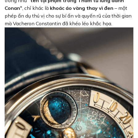
trông như
“tên tội phạm trong Thám tử lừng danh
Conan”
, chỉ khác là
khoác áo vàng thay vì đen
– một
phép ẩn dụ thú vị cho sự bí ẩn và quyến rũ của thời gian
mà Vacheron Constantin đã khéo léo khắc họa.