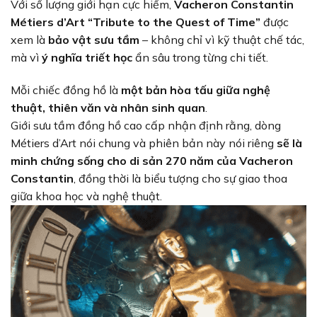
Với số lượng giới hạn cực hiếm,
Vacheron Constantin
Métiers d’Art “Tribute to the Quest of Time”
được
xem là
bảo vật sưu tầm
– không chỉ vì kỹ thuật chế tác,
mà vì
ý nghĩa triết học
ẩn sâu trong từng chi tiết.
Mỗi chiếc đồng hồ là
một bản hòa tấu giữa nghệ
thuật, thiên văn và nhân sinh quan
.
Giới sưu tầm đồng hồ cao cấp nhận định rằng, dòng
Métiers d’Art nói chung và phiên bản này nói riêng
sẽ là
minh chứng sống cho di sản 270 năm của Vacheron
Constantin
, đồng thời là biểu tượng cho sự giao thoa
giữa khoa học và nghệ thuật.