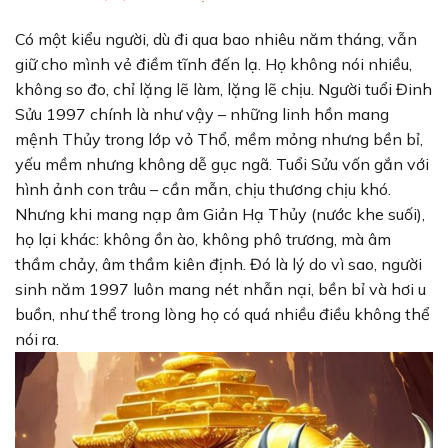
Có một kiểu người, dù đi qua bao nhiêu năm tháng, vẫn
giữ cho mình vẻ điềm tĩnh đến lạ. Họ không nói nhiều,
không so đo, chỉ lặng lẽ làm, lặng lẽ chịu. Người tuổi Đinh
Sửu 1997 chính là như vậy – những linh hồn mang
mệnh Thủy trong lớp vỏ Thổ, mềm mỏng nhưng bền bỉ,
yếu mềm nhưng không dễ gục ngã. Tuổi Sửu vốn gắn với
hình ảnh con trâu – cần mẫn, chịu thương chịu khó.
Nhưng khi mang nạp âm Giản Hạ Thủy (nước khe suối),
họ lại khác: không ồn ào, không phô trương, mà âm
thầm chảy, âm thầm kiên định. Đó là lý do vì sao, người
sinh năm 1997 luôn mang nét nhẫn nại, bền bỉ và hơi u
buồn, như thể trong lòng họ có quá nhiều điều không thể
nói ra.