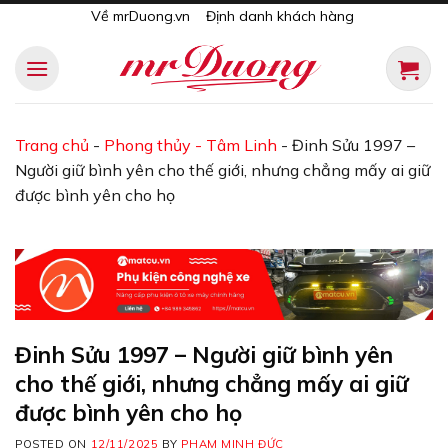
Skip
Về mrDuong.vn
Định danh khách hàng
to
content
Trang chủ
-
Phong thủy - Tâm Linh
-
Đinh Sửu 1997 –
Người giữ bình yên cho thế giới, nhưng chẳng mấy ai giữ
được bình yên cho họ
Đinh Sửu 1997 – Người giữ bình yên
cho thế giới, nhưng chẳng mấy ai giữ
được bình yên cho họ
POSTED ON
12/11/2025
BY
PHẠM MINH ĐỨC