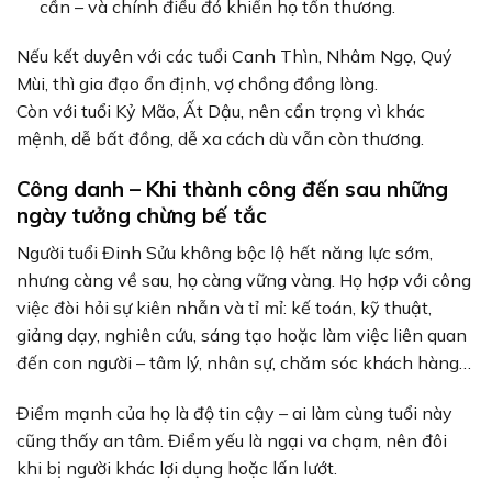
cần – và chính điều đó khiến họ tổn thương.
Nếu kết duyên với các tuổi Canh Thìn, Nhâm Ngọ, Quý
Mùi, thì gia đạo ổn định, vợ chồng đồng lòng.
Còn với tuổi Kỷ Mão, Ất Dậu, nên cẩn trọng vì khác
mệnh, dễ bất đồng, dễ xa cách dù vẫn còn thương.
Công danh – Khi thành công đến sau những
ngày tưởng chừng bế tắc
Người tuổi Đinh Sửu không bộc lộ hết năng lực sớm,
nhưng càng về sau, họ càng vững vàng. Họ hợp với công
việc đòi hỏi sự kiên nhẫn và tỉ mỉ: kế toán, kỹ thuật,
giảng dạy, nghiên cứu, sáng tạo hoặc làm việc liên quan
đến con người – tâm lý, nhân sự, chăm sóc khách hàng…
Điểm mạnh của họ là độ tin cậy – ai làm cùng tuổi này
cũng thấy an tâm. Điểm yếu là ngại va chạm, nên đôi
khi bị người khác lợi dụng hoặc lấn lướt.