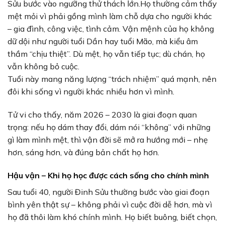
Sửu bước vào ngưỡng thử thách lớn.Họ thường cảm thấy
mệt mỏi vì phải gồng mình làm chỗ dựa cho người khác
– gia đình, công việc, tình cảm. Vận mệnh của họ không
dữ dội như người tuổi Dần hay tuổi Mão, mà kiểu âm
thầm “chịu thiệt”. Dù mệt, họ vẫn tiếp tục; dù chán, họ
vẫn không bỏ cuộc.
Tuổi này mang năng lượng “trách nhiệm” quá mạnh, nên
đôi khi sống vì người khác nhiều hơn vì mình.
Tử vi cho thấy, năm 2026 – 2030 là giai đoạn quan
trọng: nếu họ dám thay đổi, dám nói “không” với những
gì làm mình mệt, thì vận đời sẽ mở ra hướng mới – nhẹ
hơn, sáng hơn, và đúng bản chất họ hơn.
Hậu vận – Khi họ học được cách sống cho chính mình
Sau tuổi 40, người Đinh Sửu thường bước vào giai đoạn
bình yên thật sự – không phải vì cuộc đời dễ hơn, mà vì
họ đã thôi làm khó chính mình. Họ biết buông, biết chọn,