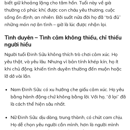
biết giữ khoảng lặng cho tâm hồn. Tuổi này về già
thường có phúc khí, được con cháu yêu thương, cuộc
sống ổn định, an nhiên. Bởi suốt nửa đời họ đã “trả đủ”
những món nợ ân tình – giờ là lúc được nhận lại.
Tình duyên – Tình cảm không thiếu, chỉ thiếu
người hiểu
Người tuổi Đinh Sửu không thích trò chơi cảm xúc. Họ
yêu thật, và yêu lâu. Nhưng vì bản tính khép kín, họ ít
khi chủ động, khiến tình duyên thường đến muộn hoặc
lỡ dở vài lần.
Nam Đinh Sửu: có xu hướng che giấu cảm xúc. Họ yêu
bằng hành động chứ không bằng lời. Với họ, “ở lại” đã
là cách thể hiện sâu nhất.
Nữ Đinh Sửu: dịu dàng, trung thành, có chút cam chịu.
Họ dễ chọn yêu người cần mình, hơn là người mình