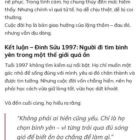
nể phục. Trong tình cảm, họ chung thủy đến mức hiếm
thấy. Nhưng chính vì quá tử tế, họ dễ chịu thiệt, dễ bị coi
thường.
Cuộc đời họ là bản giao hưởng của lặng thầm – đau đó,
nhưng vẫn dịu dàng.
Kết luận – Đinh Sửu 1997: Người đi tìm bình
yên trong một thế giới quá ồn
Tuổi 1997 không tìm kiếm sự nổi bật. Họ chỉ muốn một
góc nhỏ để sống đúng với mình, yêu ai đó chân thành và
được tin tưởng. Nhưng cuộc đời vốn chẳng hiền, nên họ
phải học cách vừa giữ lòng tốt, vừa học dứt khoát.
Và đến cuối cùng, họ hiểu ra rằng:
“Không phải ai hiền cũng yếu. Chỉ là họ
chọn bình yên – vì từng trải qua đủ sóng
gió để biết ồn ào chẳng để làm gì.”