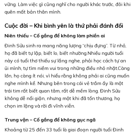
vững. Làm việc gì cũng nghĩ cho người khác trước, đôi khi
quên mất bản thân mình.
Cuộc đời – Khi bình yên là thứ phải đánh đổi
Niên thiếu – Cố gắng để không làm phiền ai
Đinh Sửu sinh ra mang năng lượng “chịu đựng”. Từ nhỏ,
họ đã biết tự lập, biết lo, biết nhường.Nhiều người tuổi
này có tuổi thơ thiếu sự lắng nghe, phải học cách tự an
ủi mình, tự tìm niềm vui trong những điều nhỏ nhặt.Càng
lớn, họ càng ít nói, vì hiểu rằng không phải ai cũng muốn
nghe mình kể. Nhưng bên trong cái vẻ trầm ấy là một
trái tim rất biết quan tâm, rất dễ mềm lòng. Đinh Sửu
không dễ nổi giận, nhưng một khi đã tổn thương, họ
chọn im lặng và rời đi vĩnh viễn.
Trung vận – Cố gắng để không gục ngã
Khoảng từ 25 đến 33 tuổi là giai đoạn người tuổi Đinh